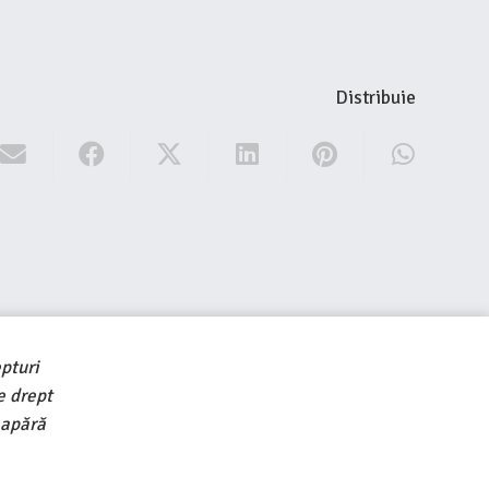
Distribuie
pturi
e drept
 apără