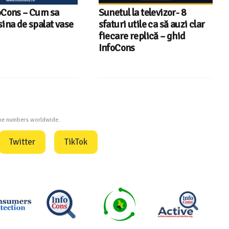
oCons – Cum sa
Sunetul la televizor- 8
sina de spalat vase
sfaturi utile ca să auzi clar
fiecare replică – ghid
InfoCons
one numbers worldwide.
Twitter
TikTok