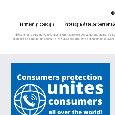
© 
Termeni și condiții
Protecția datelor personal
InfoCons este singura voce la nivel național pentru consumatori, membru cu 
misiunea pe care ne-am asumat-o. Viziunea noastră este o lume unde să avem cu 