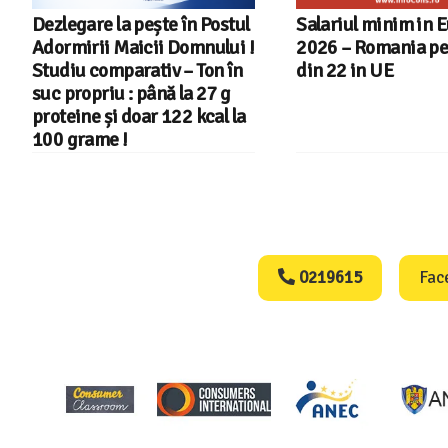
Dezlegare la pește în Postul
Salariul minim in 
Adormirii Maicii Domnului !
2026 – Romania pe 
Studiu comparativ – Ton în
din 22 in UE
suc propriu : până la 27 g
proteine și doar 122 kcal la
100 grame !
Consumers Protect
0219615
Fac