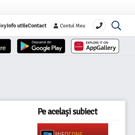
їну
Info utile
Contact
Contul Meu
Pe același subiect