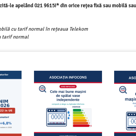
ercită-le apelând 021 9615!* din orice rețea fixă sau mobilă s
obilă cu tarif normal în rețeaua Telekom
 tarif normal