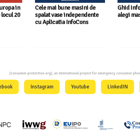
Europa in
Cele mai bune masini de
Ghid Inf
locul 20
spalat vase independente
alegi ma
cu Aplicatia InfoCons
ion
(consumer-protection.org), an international project for emergency consumer ph
ebook
Instagram
Youtube
LinkedIN