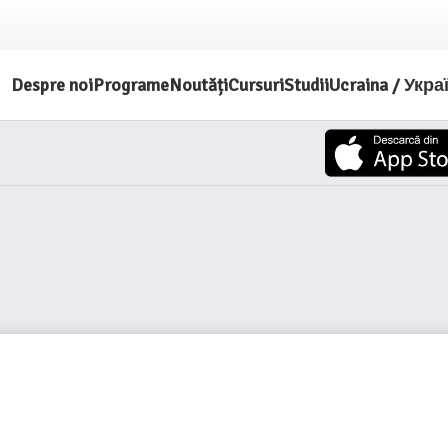
Despre noi
Programe
Noutăți
Cursuri
Studii
Ucraina / Укра