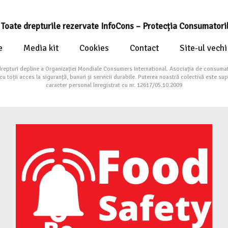
Toate drepturile rezervate InfoCons – Protecția Consumatori
e
Media kit
Cookies
Contact
Site-ul vechi
drepturi depline a Organizației Mondiale Consumers International. Asociația de consumat
toții acces la siguranță, bunuri și servicii durabile. Puterea noastră colectivă este su
caracter personal înregistrat cu nr. 12617/05.10.2009