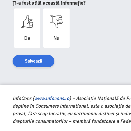
Ți-a fost utilă această informație?
Da
Nu
Salvează
InfoCons (
www.infocons.ro
) – Asociație Națională de P
depline în Consumers International, este o asociație d
privat, fără scop lucrativ, cu patrimoniu distinct și ind
drepturile consumatorilor – membră fondatoare a Feder