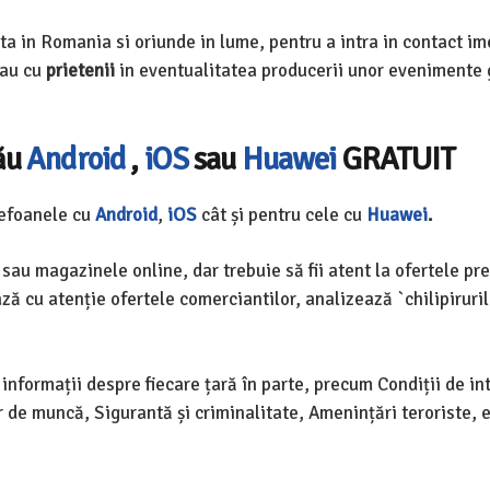
ata in Romania si oriunde in lume, pentru a intra in contact im
au cu
prietenii
in eventualitatea producerii unor evenimente 
tău
Android
,
iOS
sau
Huawei
GRATUIT
lefoanele cu
Android
,
iOS
cât și pentru cele cu
Huawei
.
au magazinele online, dar trebuie să fii atent la ofertele pr
ază cu atenție ofertele comerciantilor, analizează `chilipiruril
informații despre fiecare țară în parte, precum Condiții de int
 de muncă, Sigurantă și criminalitate, Amenințări teroriste, e