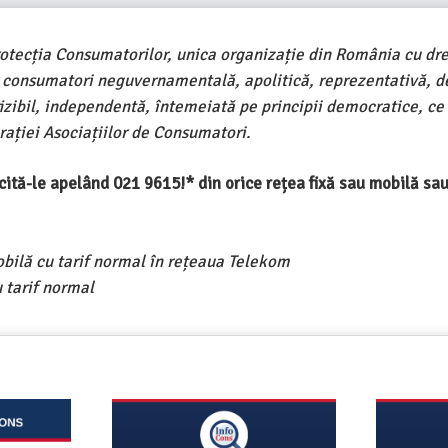
rotecția Consumatorilor, unica organizație din România cu dre
e consumatori neguvernamentală, apolitică, reprezentativă, d
ivizibil, independentă, întemeiată pe principii democratice, ce
ației Asociațiilor de Consumatori.
ercită-le apelând 021 9615!* din orice rețea fixă sau mobilă s
obilă cu tarif normal în rețeaua Telekom
 tarif normal