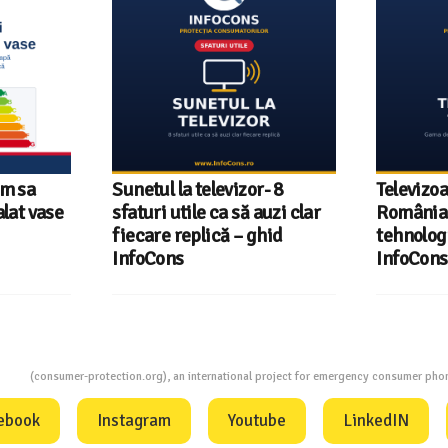
um sa
Sunetul la televizor- 8
Televizoa
lat vase
sfaturi utile ca să auzi clar
România 
fiecare replică – ghid
tehnologi
InfoCons
InfoCons
ion
(consumer-protection.org), an international project for emergency consumer ph
ebook
Instagram
Youtube
LinkedIN