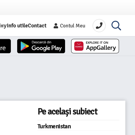
їну
Info utile
Contact
Contul Meu
Pe același subiect
Turkmenistan