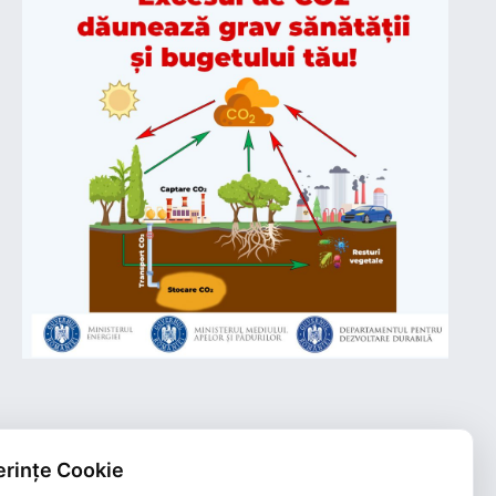
rințe Cookie
Plățile online efectuate pe acest site
sunt procesate de către Netopia Payments