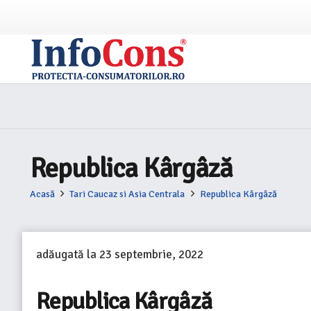
Republica Kârgâză
Acasă
Tari Caucaz si Asia Centrala
Republica Kârgâză
adăugată la
23 septembrie, 2022
Republica Kârgâză