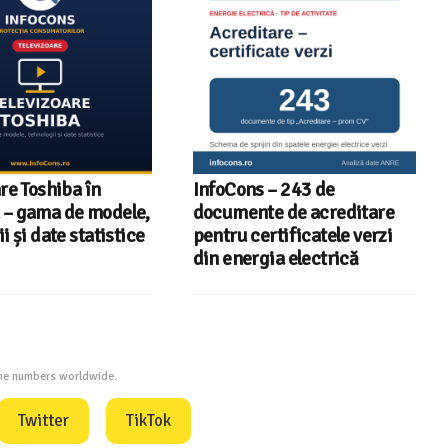
re Toshiba în
InfoCons – 243 de
– gama de modele,
documente de acreditare
i și date statistice
pentru certificatele verzi
din energia electrică
one numbers worldwide.
Twitter
TikTok