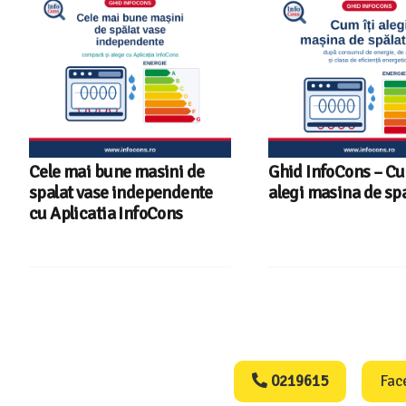
Cele mai bune masini de
Ghid InfoCons – C
spalat vase independente
alegi masina de spa
cu Aplicatia InfoCons
Consumers Protect
0219615
Fac