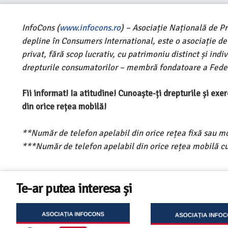
InfoCons (
www.infocons.ro
) – Asociație Națională de P
depline în Consumers International, este o asociație d
privat, fără scop lucrativ, cu patrimoniu distinct și ind
drepturile consumatorilor – membră fondatoare a Feder
Fii informat! Ia atitudine! Cunoaște-ți drepturile și ex
din orice rețea mobilă!
**Număr de telefon apelabil din orice rețea fixă sau m
***Număr de telefon apelabil din orice rețea mobilă cu
Te-ar putea interesa și