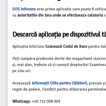
SOS Infocons
este prima aplicatie care poate fi utiliz
cu
autoritatile din tara unde se efectueaza calatoria
s
Descarcă aplicația pe dispozitivul 
Aplicația InfoCons
Scanează Codul de Bare
pentru te
Poți cumpăra produsele dorite din magazinele clasice s
și, mai ales, trebuie să-ți cunoști drepturile! Examine
pe site-uri.
Accesează
Informații Utile pentru Călătorii,
precum și 
regim de ședere, Condiții pentru eliberarea permiselor
Whatsapp:
+40 732 008 969