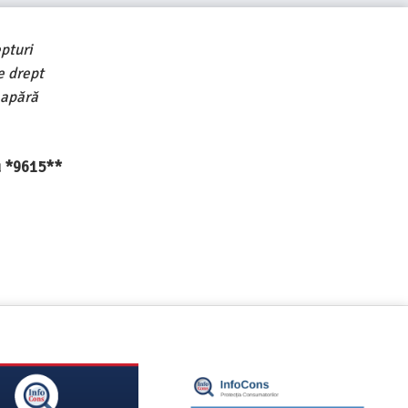
pturi
e drept
 apără
au *9615**