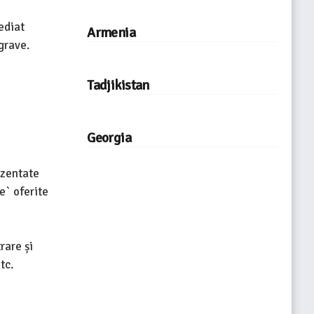
ediat
Armenia
grave.
Tadjikistan
Georgia
ezentate
e` oferite
rare și
tc.