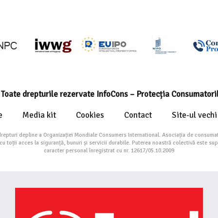
Toate drepturile rezervate InfoCons – Protecția Consumatori
e
Media kit
Cookies
Contact
Site-ul vechi
drepturi depline a Organizației Mondiale Consumers International. Asociația de consumat
toții acces la siguranță, bunuri și servicii durabile. Puterea noastră colectivă este su
caracter personal înregistrat cu nr. 12617/05.10.2009