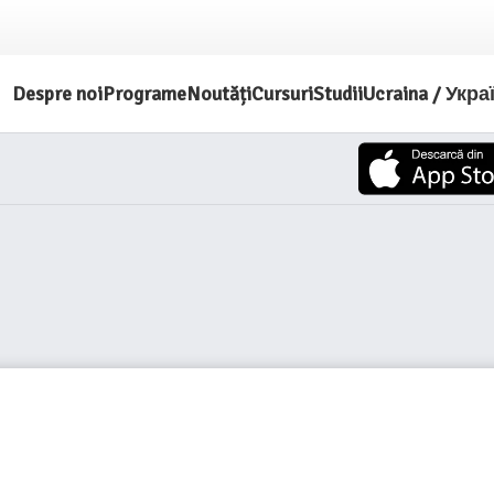
Despre noi
Programe
Noutăți
Cursuri
Studii
Ucraina / Укра