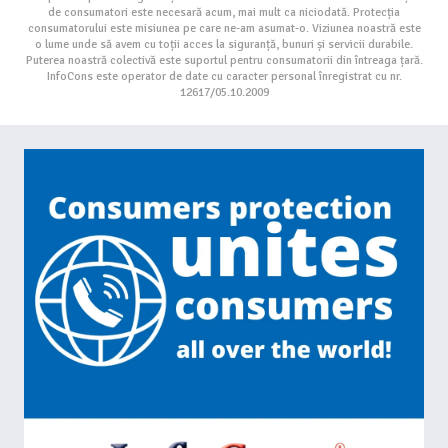
de consumatori este necesară acum, mai mult ca niciodată. Protecția
consumatorului este misiunea pe care ne-am asumat-o. Viziunea noastră este
o lume unde să avem cu toții acces la siguranță, bunuri și servicii durabile.
Puterea noastră colectivă este suportul pentru consumatorii din întreaga țară.
InfoCons este operator de date cu caracter personal înregistrat cu nr.
12617/05.10.2009