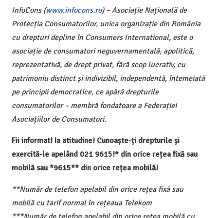
InfoCons (
www.infocons.ro
) – Asociație Națională de
Protecția Consumatorilor, unica organizație din România
cu drepturi depline în Consumers International, este o
asociație de consumatori neguvernamentală, apolitică,
reprezentativă, de drept privat, fără scop lucrativ, cu
patrimoniu distinct și indivizibil, independentă, întemeiată
pe principii democratice, ce apără drepturile
consumatorilor – membră fondatoare a Federației
Asociațiilor de Consumatori.
Fii informat! Ia atitudine! Cunoaște-ți drepturile și
exercită-le apelând 021 9615!* din orice rețea fixă sau
mobilă sau *9615** din orice rețea mobilă!
**Număr de telefon apelabil din orice rețea fixă sau
mobilă cu tarif normal în rețeaua Telekom
***Număr de telefon apelabil din orice rețea mobilă cu