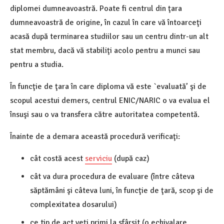
diplomei dumneavoastră. Poate fi centrul din ţara
dumneavoastră de origine, în cazul în care vă întoarceţi
acasă după terminarea studiilor sau un centru dintr-un alt
stat membru, dacă vă stabiliţi acolo pentru a munci sau
pentru a studia.
În funcţie de ţara în care diploma vă este `evaluată’ şi de
scopul acestui demers, centrul ENIC/NARIC o va evalua el
însuşi sau o va transfera către autoritatea competentă.
Înainte de a demara această procedură verificaţi:
cât costă acest
serviciu
(după caz)
cât va dura procedura de evaluare (între câteva
săptămâni şi câteva luni, în funcţie de ţară, scop şi de
complexitatea dosarului)
ce tip de act veţi primi la sfârşit (o echivalare