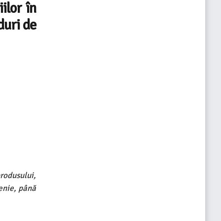
ilor în
duri de
produsului,
enie, până