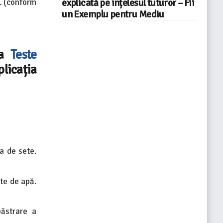
c. (conform
explicată pe înțelesul tuturor – Fii
un Exemplu pentru Mediu
ea
Teste
licația
a de sete.
te de apă.
păstrare a