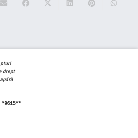
pturi
e drept
 apără
au *9615**