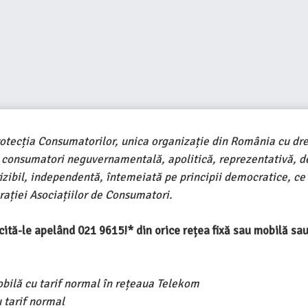
rotecția Consumatorilor, unica organizație din România cu dre
e consumatori neguvernamentală, apolitică, reprezentativă, d
ivizibil, independentă, întemeiată pe principii democratice, ce
ației Asociațiilor de Consumatori.
ercită-le apelând 021 9615!* din orice rețea fixă sau mobilă s
obilă cu tarif normal în rețeaua Telekom
 tarif normal