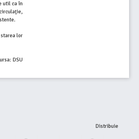
 util ca în
irculaţie,
stente.
 starea lor
ursa: DSU
Distribuie