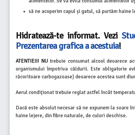
alimentelor. Se va evita consumul alimentelor uş
să ne acoperim capul și gatul, să purtăm haine le
Hidratează-te informat. Vezi
Stu
Prezentarea grafica a acestuia
!
ATENTIE!!! NU
trebuie consumat alcool deoarece ace
organismului împotriva căldurii. Este obligatorie ev
răcoritoare carbogazoase) deoarece acestea sunt diur
Aerul condiţionat trebuie reglat astfel încât tempera
Dacă este absolut necesar să ne expunem la soare într
haine lejere, din fibre naturale, de culori deschise.