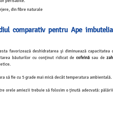
or perisabile.
jere, din fibre naturale
diul comparativ pentru Ape imbutelia
sta favorizează deshidratarea şi diminuează capacitatea 
itarea băuturilor cu conţinut ridicat de
cofeină
sau de
zah
etice.
tura să fie cu 5 grade mai mică decât temperatura ambientală.
e orele amiezii trebuie să folosim o ţinută adecvată: pălării