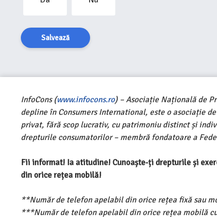
Salvează
InfoCons (
www.infocons.ro
) – Asociație Națională de P
depline în Consumers International, este o asociație d
privat, fără scop lucrativ, cu patrimoniu distinct și ind
drepturile consumatorilor – membră fondatoare a Feder
Fii informat! Ia atitudine! Cunoaște-ți drepturile și ex
din orice rețea mobilă!
**Număr de telefon apelabil din orice rețea fixă sau m
***Număr de telefon apelabil din orice rețea mobilă cu