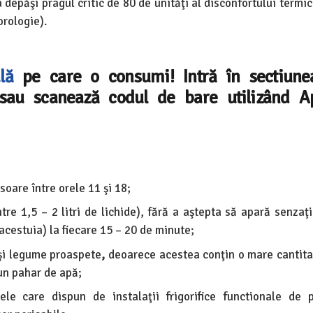
 depăşi pragul critic de 80 de unităţi al disconfortului termi
rologie).
lă
pe care o consumi! Intră în sectiun
au scanează codul de bare utilizând Ap
soare între orele 11 şi 18;
re 1,5 – 2 litri de lichide), fără a aştepta să apară senzaţi
cestuia) la fiecare 15 – 20 de minute;
 şi legume proaspete
,
deoarece acestea conţin o mare cantita
un pahar de apă;
e care dispun de instalaţii frigorifice functionale de 