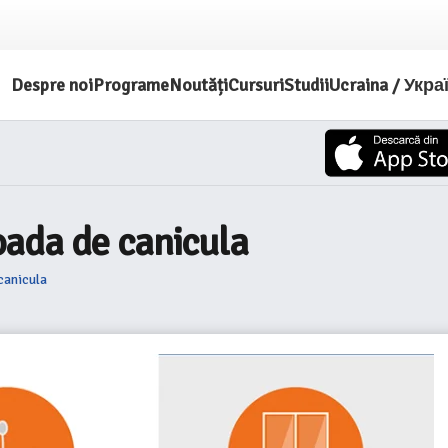
Despre noi
Programe
Noutăți
Cursuri
Studii
Ucraina / Укра
ada de canicula
canicula