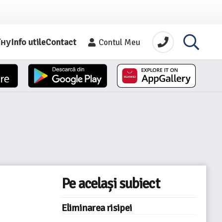
їну
Info utile
Contact
Contul Meu
Pe același subiect
Eliminarea risipei