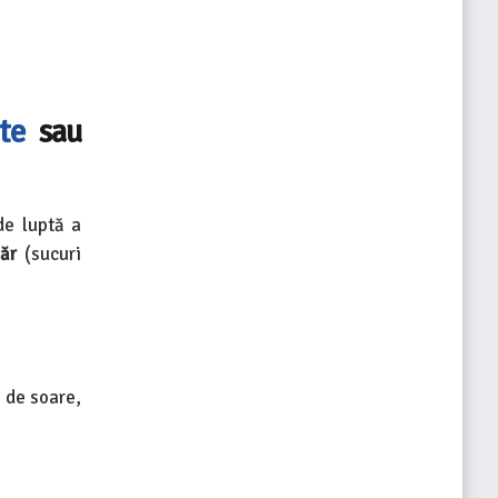
te
sau
de luptă a
ăr
(sucuri
 de soare,