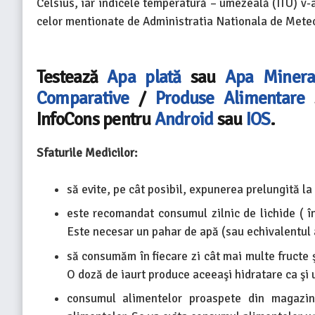
Celsius, iar indicele temperatură – umezeală (ITU) v-a
celor mentionate de Administratia Nationala de Meteo
Testează
Apa plată
sau
Apa Minera
Comparative
/
Produse Alimentare
s
InfoCons pentru
Android
sau
IOS
.
Sfaturile Medicilor:
să evite, pe cât posibil, expunerea prelungită la 
este recomandat consumul zilnic de lichide ( înt
Este necesar un pahar de apă (sau echivalentul a
să consumăm în fiecare zi cât mai multe fructe
O doză de iaurt produce aceeaşi hidratare ca şi 
consumul alimentelor proaspete din magazinel