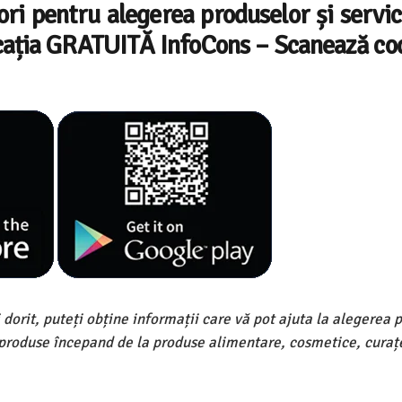
ri pentru alegerea produselor și servici
icația GRATUITĂ InfoCons – Scanează co
dorit, puteți obține informații care vă pot ajuta la alegerea 
de produse începand de la produse alimentare, cosmetice, curaț