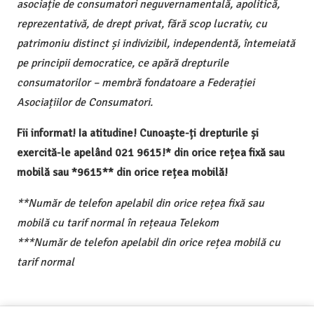
asociație de consumatori neguvernamentală, apolitică,
reprezentativă, de drept privat, fără scop lucrativ, cu
patrimoniu distinct și indivizibil, independentă, întemeiată
pe principii democratice, ce apără drepturile
consumatorilor – membră fondatoare a Federației
Asociațiilor de Consumatori.
Fii informat! Ia atitudine! Cunoaște-ți drepturile și
exercită-le apelând 021 9615!* din orice rețea fixă sau
mobilă sau *9615** din orice rețea mobilă!
**Număr de telefon apelabil din orice rețea fixă sau
mobilă cu tarif normal în rețeaua Telekom
***Număr de telefon apelabil din orice rețea mobilă cu
tarif normal