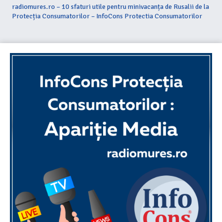
radiomures.ro – 10 sfaturi utile pentru minivacanța de Rusalii de la
Protecția Consumatorilor – InfoCons Protectia Consumatorilor