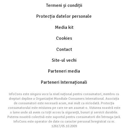
Termeni și condiții
Protecția datelor personale
Media kit
Cookies
Contact
Site-ul vechi
Parteneri media
Parteneri Internaționali
InfoCons este singura voce la nivel național pentru consumatori, membru cu
drepturi depline a Organizației Mondiale Consumers International. Asociația
de consumatori este necesară acum, mai mult ca niciodată. Protecția
consumatorului este misiunea pe care ne-am asumat-o. Viziunea noastră este
o lume unde să avem cu toții acces la siguranță, bunuri și servicii durabile.
Puterea noastră colectivă este suportul pentru consumatorii din întreaga țară.
InfoCons este operator de date cu caracter personal înregistrat cu nr.
12617/05.10.2009