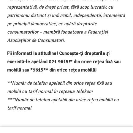
reprezentativă, de drept privat, fără scop lucrativ, cu
patrimoniu distinct și indivizibil, independentă, întemeiată
pe principii democratice, ce apără drepturile
consumatorilor – membră fondatoare a Federației
Asociațiilor de Consumatori.
Fii informat! Ia atitudine! Cunoaște-ți drepturile și
exercită-le apelând 021 9615!* din orice rețea fixă sau
mobilă sau *9615** din orice rețea mobilă!
**Număr de telefon apelabil din orice rețea fixă sau
mobilă cu tarif normal în rețeaua Telekom
***Număr de telefon apelabil din orice rețea mobilă cu
tarif normal