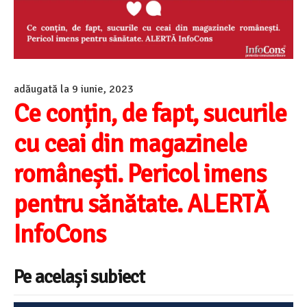
adăugată la
9 iunie, 2023
Ce conțin, de fapt, sucurile
cu ceai din magazinele
românești. Pericol imens
pentru sănătate. ALERTĂ
InfoCons
Pe același subiect