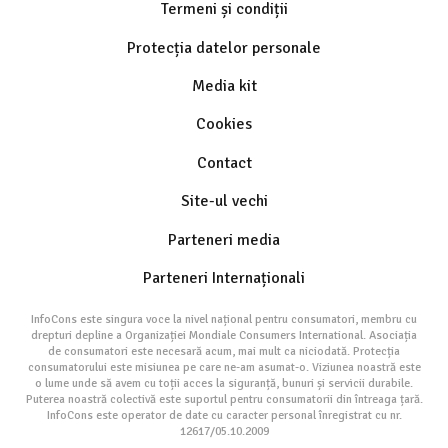
Termeni și condiții
Protecția datelor personale
Media kit
Cookies
Contact
Site-ul vechi
Parteneri media
Parteneri Internaționali
InfoCons este singura voce la nivel național pentru consumatori, membru cu
drepturi depline a Organizației Mondiale Consumers International. Asociația
de consumatori este necesară acum, mai mult ca niciodată. Protecția
consumatorului este misiunea pe care ne-am asumat-o. Viziunea noastră este
o lume unde să avem cu toții acces la siguranță, bunuri și servicii durabile.
Puterea noastră colectivă este suportul pentru consumatorii din întreaga țară.
InfoCons este operator de date cu caracter personal înregistrat cu nr.
12617/05.10.2009