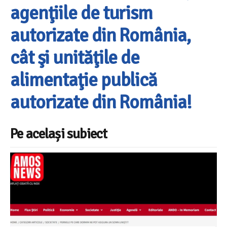
agenţiile de turism
autorizate din România,
cât şi unităţile de
alimentaţie publică
autorizate din România!
Pe același subiect