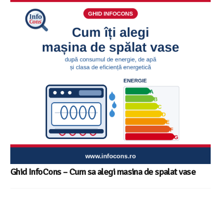
Sunetul la televizor- 8 sfaturi utile ca să auzi clar fiecare
replică – ghid InfoCons