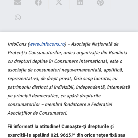
InfoCons (
www.infocons.ro
) – Asociație Națională de
Protecția Consumatorilor, unica organizație din România
cu drepturi depline în Consumers International, este o
asociație de consumatori neguvernamentală, apolitică,
reprezentativă, de drept privat, fără scop lucrativ, cu
patrimoniu distinct și indivizibil, independentă, întemeiată
pe principii democratice, ce apără drepturile
consumatorilor – membră fondatoare a Federației
Asociațiilor de Consumatori.
Fii informat! Ia atitudine! Cunoaște-ți drepturile și
exercită-le apelând 021 9615!* din orice rețea fixă sau