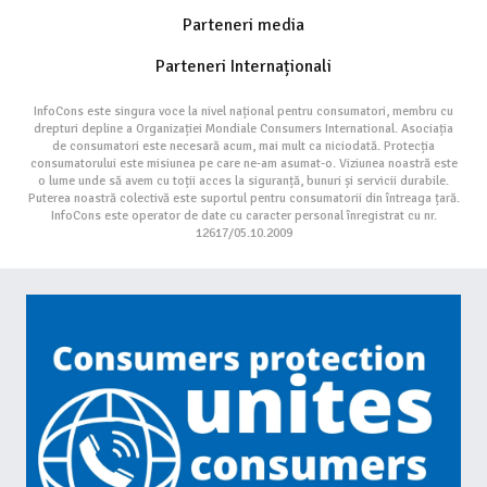
Parteneri media
Parteneri Internaționali
InfoCons este singura voce la nivel național pentru consumatori, membru cu
drepturi depline a Organizației Mondiale Consumers International. Asociația
de consumatori este necesară acum, mai mult ca niciodată. Protecția
consumatorului este misiunea pe care ne-am asumat-o. Viziunea noastră este
o lume unde să avem cu toții acces la siguranță, bunuri și servicii durabile.
Puterea noastră colectivă este suportul pentru consumatorii din întreaga țară.
InfoCons este operator de date cu caracter personal înregistrat cu nr.
12617/05.10.2009