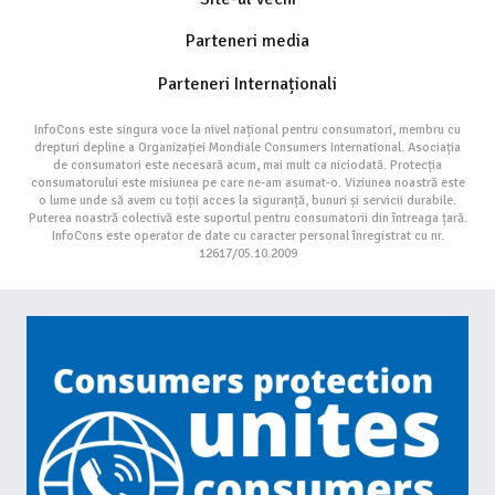
Parteneri media
Parteneri Internaționali
InfoCons este singura voce la nivel național pentru consumatori, membru cu
drepturi depline a Organizației Mondiale Consumers International. Asociația
de consumatori este necesară acum, mai mult ca niciodată. Protecția
consumatorului este misiunea pe care ne-am asumat-o. Viziunea noastră este
o lume unde să avem cu toții acces la siguranță, bunuri și servicii durabile.
Puterea noastră colectivă este suportul pentru consumatorii din întreaga țară.
InfoCons este operator de date cu caracter personal înregistrat cu nr.
12617/05.10.2009