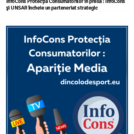
InfoCons Protecția Consumatorilor în presă : InfoCons
şi UNSAR încheie un parteneriat strategic