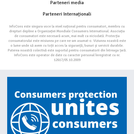
Parteneri media
Parteneri Internaționali
InfoCons este singura voce la nivel național pentru consumatori, membru cu
drepturi depline a Organizației Mondiale Consumers International. Asociația
de consumatori este necesară acum, mai mult ca niciodată. Protecția
consumatorului este misiunea pe care ne-am asumat-o. Viziunea noastră este
o lume unde să avem cu toții acces la siguranță, bunuri și servicii durabile.
Puterea noastră colectivă este suportul pentru consumatorii din întreaga țară.
InfoCons este operator de date cu caracter personal înregistrat cu nr.
12617/05.10.2009