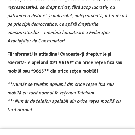
reprezentativă, de drept privat, fără scop lucrativ, cu
patrimoniu distinct și indivizibil, independentă, întemeiată
pe principii democratice, ce apără drepturile
consumatorilor – membră fondatoare a Federației
Asociațiilor de Consumatori.
Fii informat! Ia atitudine! Cunoaște-ți drepturile și
exercită-le apelând 021 9615!* din orice rețea fixă sau
mobilă sau *9615** din orice rețea mobilă!
**Număr de telefon apelabil din orice rețea fixă sau
mobilă cu tarif normal în rețeaua Telekom
***Număr de telefon apelabil din orice rețea mobilă cu
tarif normal