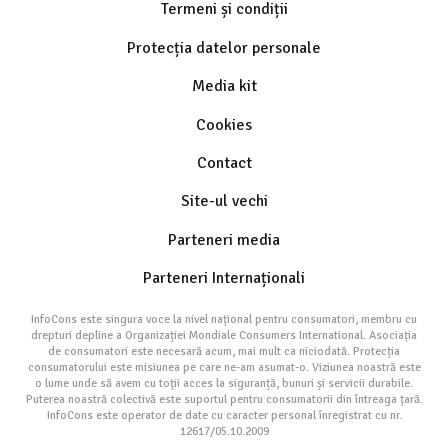
Termeni și condiții
Protecția datelor personale
Media kit
Cookies
Contact
Site-ul vechi
Parteneri media
Parteneri Internaționali
InfoCons este singura voce la nivel național pentru consumatori, membru cu
drepturi depline a Organizației Mondiale Consumers International. Asociația
de consumatori este necesară acum, mai mult ca niciodată. Protecția
consumatorului este misiunea pe care ne-am asumat-o. Viziunea noastră este
o lume unde să avem cu toții acces la siguranță, bunuri și servicii durabile.
Puterea noastră colectivă este suportul pentru consumatorii din întreaga țară.
InfoCons este operator de date cu caracter personal înregistrat cu nr.
12617/05.10.2009