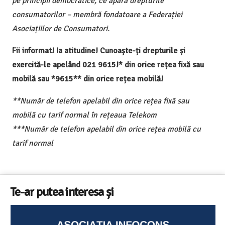
pe principii democratice, ce apără drepturile
consumatorilor – membră fondatoare a Federației
Asociațiilor de Consumatori.
Fii informat! Ia atitudine! Cunoaște-ți drepturile și
exercită-le apelând 021 9615!* din orice rețea fixă sau
mobilă sau *9615** din orice rețea mobilă!
**Număr de telefon apelabil din orice rețea fixă sau
mobilă cu tarif normal în rețeaua Telekom
***Număr de telefon apelabil din orice rețea mobilă cu
tarif normal
Te-ar putea interesa și