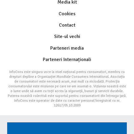
Media kit
Cookies
Contact
Site-ul vechi
Parteneri media
Parteneri Internaționali
InfoCons este singura voce la nivel național pentru consumatori, membru cu
drepturi depline a Organizației Mondiale Consumers International. Asociația
de consumatori este necesară acum, mai mult ca niciodată. Protecția
consumatorului este misiunea pe care ne-am asumat-o. Viziunea noastră este
o lume unde să avem cu toții acces la siguranță, bunuri și servicii durabile.
Puterea noastră colectivă este suportul pentru consumatorii din întreaga țară.
InfoCons este operator de date cu caracter personal înregistrat cu nr.
12617/05.10.2009