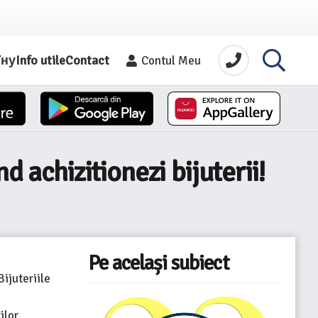
їну
Info utile
Contact
Contul Meu
 achizitionezi bijuterii!
Pe același subiect
ijuteriile
ilor