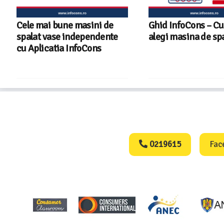
Cele mai bune masini de
Ghid InfoCons – C
spalat vase independente
alegi masina de sp
cu Aplicatia InfoCons
Consumers Protect
0219615
Fac