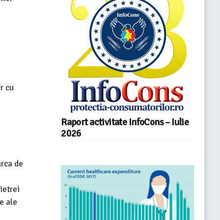
r cu
Raport activitate InfoCons – Iulie
2026
arca de
ietrei
e ale