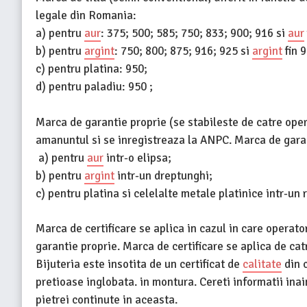
legale din Romania:
a) pentru
aur
: 375; 500; 585; 750; 833; 900; 916 si
aur
b) pentru
argint
: 750; 800; 875; 916; 925 si
argint
fin 
c) pentru platina: 950;
d) pentru paladiu: 950 ;
Marca de garantie proprie (se stabileste de catre ope
amanuntul si se inregistreaza la ANPC. Marca de garan
a) pentru
aur
intr-o elipsa;
b) pentru
argint
intr-un dreptunghi;
c) pentru platina si celelalte metale platinice intr-un 
Marca de certificare se aplica in cazul in care operat
garantie proprie. Marca de certificare se aplica de ca
Bijuteria este insotita de un certificat de
calitate
din c
pretioase inglobata. in montura. Cereti informatii ina
pietrei continute in aceasta.