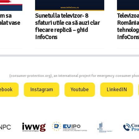
um sa
Sunetul la televizor- 8
Televizoa
alat vase
sfaturi utile ca să auzi clar
România
fiecare replică – ghid
tehnologi
InfoCons
InfoCon
ion
(consumer-protection.org), an international project for emergency consumer ph
ebook
Instagram
Youtube
LinkedIN