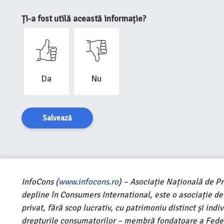
Ți-a fost utilă această informație?
Da
Nu
Salvează
InfoCons (
www.infocons.ro
) – Asociație Națională de P
depline în Consumers International, este o asociație d
privat, fără scop lucrativ, cu patrimoniu distinct și ind
drepturile consumatorilor – membră fondatoare a Feder