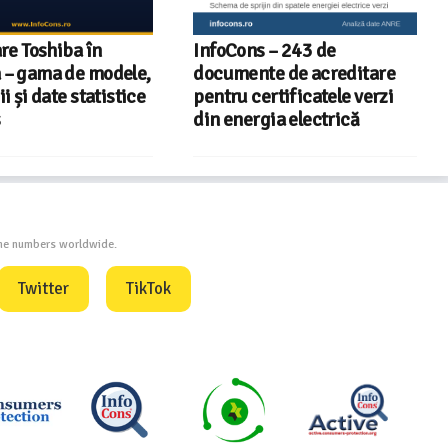
re Toshiba în
InfoCons – 243 de
 – gama de modele,
documente de acreditare
i și date statistice
pentru certificatele verzi
s
din energia electrică
one numbers worldwide.
Twitter
TikTok