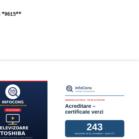
au *9615**