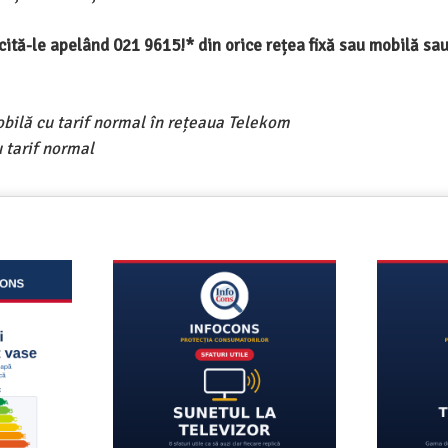
ercită-le apelând 021 9615!* din orice rețea fixă sau mobilă s
obilă cu tarif normal în rețeaua Telekom
 tarif normal