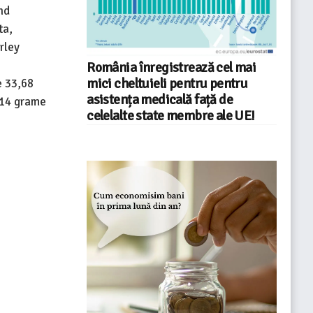
nd
ta,
rley
România înregistrează cel mai
mici cheltuieli pentru pentru
e 33,68
asistența medicală față de
,14 grame
celelalte state membre ale UE!