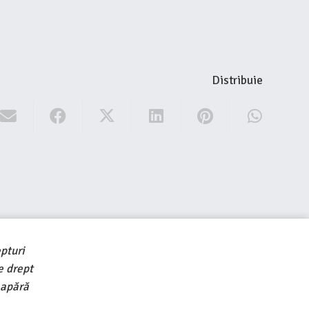
Distribuie
pturi
e drept
 apără