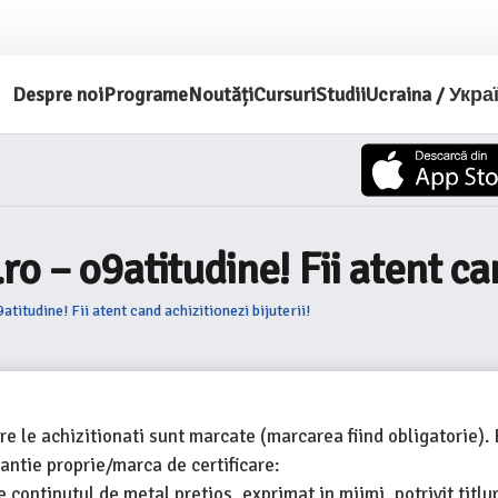
Despre noi
Programe
Noutăți
Cursuri
Studii
Ucraina / Укра
 – o9atitudine! Fii atent cand
itudine! Fii atent cand achizitionezi bijuterii!
e le achizitionati sunt marcate (marcarea fiind obligatorie). B
antie proprie/marca de certificare:
 continutul de metal pretios, exprimat in miimi, potrivit titlur