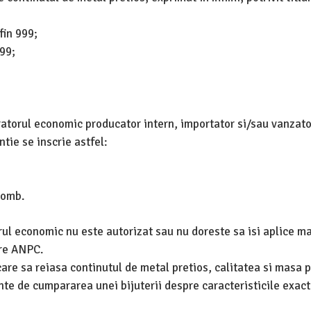
fin 999;
999;
ratorul economic producator intern, importator si/sau vanzato
tie se inscrie astfel:
romb.
orul economic nu este autorizat sau nu doreste sa isi aplice m
tre ANPC.
are sa reiasa continutul de metal pretios, calitatea si masa p
inte de cumpararea unei bijuterii despre caracteristicile exact