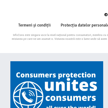
© 
Termeni și condiții
Protecția datelor personal
InfoCons este singura voce la nivel național pentru consumatori, membru cu 
misiunea pe care ne-am asumat-o. Viziunea noastră este o lume unde să avem cu 