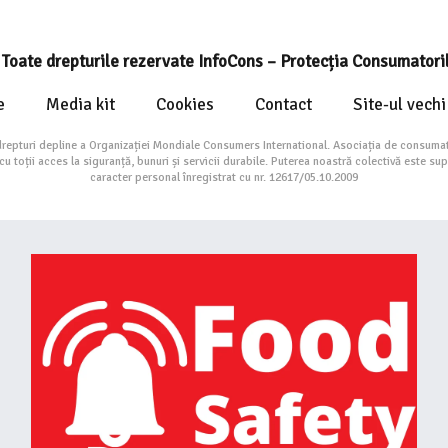
Toate drepturile rezervate InfoCons – Protecția Consumatori
e
Media kit
Cookies
Contact
Site-ul vechi
drepturi depline a Organizației Mondiale Consumers International. Asociația de consumat
toții acces la siguranță, bunuri și servicii durabile. Puterea noastră colectivă este su
caracter personal înregistrat cu nr. 12617/05.10.2009