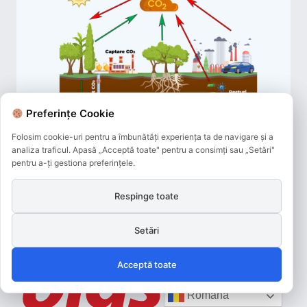
Preferințe Cookie
Preferințe Cookie
Folosim cookie-uri pentru a îmbunătăți experiența ta de navigare și a
Folosim cookie-uri pentru a îmbunătăți experiența ta de navigare și a
analiza traficul. Apasă „Acceptă toate" pentru a consimți sau „Setări"
analiza traficul. Apasă „Acceptă toate" pentru a consimți sau „Setări"
pentru a-ți gestiona preferințele.
pentru a-ți gestiona preferințele.
Respinge toate
Respinge toate
Setări
Setări
Acceptă toate
Acceptă toate
Română
Română