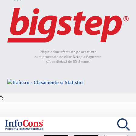
Plățile online efectuate pe acest site
sunt procesate de către Netopia Payments
și beneficiază de 3D-Secure.
";