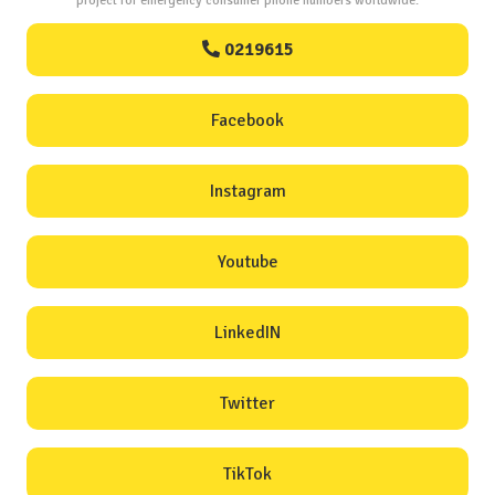
project for emergency consumer phone numbers worldwide.
0219615
Facebook
Instagram
Youtube
LinkedIN
Twitter
TikTok