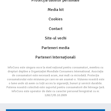
Protecția datelor personale
Media kit
Cookies
Contact
Site-ul vechi
Parteneri media
Parteneri Internaționali
InfoCons este singura voce la nivel național pentru consumatori, membru cu
drepturi depline a Organizației Mondiale Consumers International. Asociația
de consumatori este necesară acum, mai mult ca niciodată. Protecția
consumatorului este misiunea pe care ne-am asumat-o. Viziunea noastră este
o lume unde să avem cu toții acces la siguranță, bunuri și servicii durabile.
Puterea noastră colectivă este suportul pentru consumatorii din întreaga țară.
InfoCons este operator de date cu caracter personal înregistrat cu nr.
12617/05.10.2009