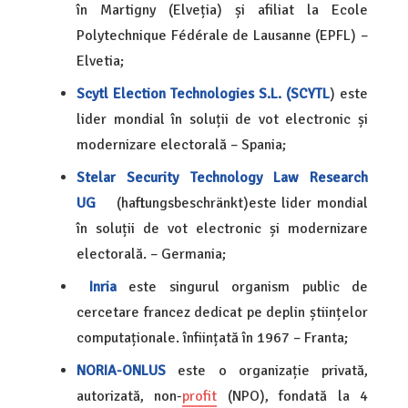
în Martigny (Elveția) și afiliat la Ecole
Polytechnique Fédérale de Lausanne (EPFL) –
Elvetia;
Scytl Election Technologies S.L. (SCYTL
) este
lider mondial în soluții de vot electronic și
modernizare electorală – Spania;
Stelar Security Technology Law Research
UG
(haftungsbeschränkt)este lider mondial
în soluții de vot electronic și modernizare
electorală. – Germania;
Inria
este singurul organism public de
cercetare francez dedicat pe deplin științelor
computaționale. înființată în 1967 – Franta;
NORIA-ONLUS
este o organizație privată,
autorizată, non-
profit
(NPO), fondată la 4