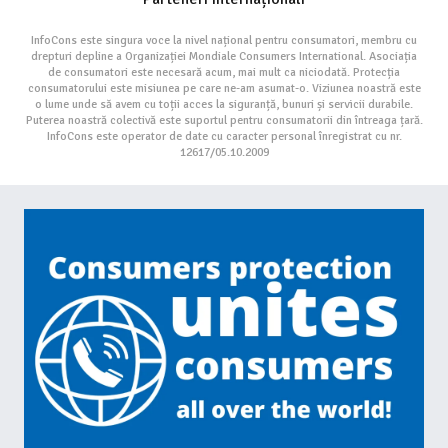
InfoCons este singura voce la nivel național pentru consumatori, membru cu
drepturi depline a Organizației Mondiale Consumers International. Asociația
de consumatori este necesară acum, mai mult ca niciodată. Protecția
consumatorului este misiunea pe care ne-am asumat-o. Viziunea noastră este
o lume unde să avem cu toții acces la siguranță, bunuri și servicii durabile.
Puterea noastră colectivă este suportul pentru consumatorii din întreaga țară.
InfoCons este operator de date cu caracter personal înregistrat cu nr.
12617/05.10.2009