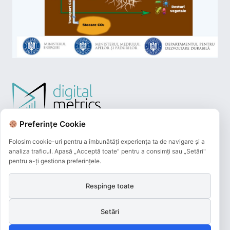
Preferințe Cookie
Folosim cookie-uri pentru a îmbunătăți experiența ta de navigare și a
analiza traficul. Apasă „Acceptă toate" pentru a consimți sau „Setări"
pentru a-ți gestiona preferințele.
Respinge toate
Plățile online efectuate pe acest site
sunt procesate de către Netopia Payments
Setări
și beneficiază de 3D-Secure.