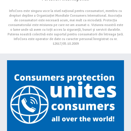
InfoCons este singura voce la nivel național pentru consumatori, membru cu
drepturi depline a Organizației Mondiale Consumers International. Asociația
de consumatori este necesară acum, mai mult ca niciodată. Protecția
consumatorului este misiunea pe care ne-am asumat-o. Viziunea noastră este
o lume unde să avem cu toții acces la siguranță, bunuri și servicii durabile.
Puterea noastră colectivă este suportul pentru consumatorii din întreaga țară.
InfoCons este operator de date cu caracter personal înregistrat cu nr.
12617/05.10.2009