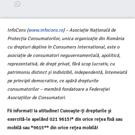
InfoCons (
www.infocons.ro
) – Asociație Națională de
Protecția Consumatorilor, unica organizație din România
cu drepturi depline în Consumers International, este o
asociație de consumatori neguvernamentală, apolitică,
reprezentativă, de drept privat, fără scop lucrativ, cu
patrimoniu distinct și indivizibil, independentă, întemeiată
pe principii democratice, ce apără drepturile
consumatorilor – membră fondatoare a Federației
Asociațiilor de Consumatori.
Fii informat! Ia atitudine! Cunoaște-ți drepturile și
exercită-le apelând 021 9615!* din orice rețea fixă sau
mobilă sau *9615** din orice rețea mobilă!