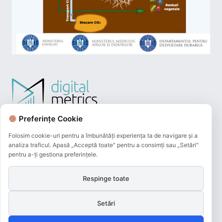
Preferințe Cookie
Folosim cookie-uri pentru a îmbunătăți experiența ta de navigare și a
analiza traficul. Apasă „Acceptă toate" pentru a consimți sau „Setări"
pentru a-ți gestiona preferințele.
Respinge toate
Plățile online efectuate pe acest site
sunt procesate de către Netopia Payments
Setări
și beneficiază de 3D-Secure.