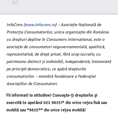
InfoCons (
www.infocons.ro
) – Asociație Națională de
Protecția Consumatorilor, unica organizație din România
cu drepturi depline în Consumers International, este o
asociație de consumatori neguvernamentală, apolitică,
reprezentativă, de drept privat, fără scop lucrativ, cu
patrimoniu distinct și indivizibil, independentă, întemeiată
pe principii democratice, ce apără drepturile
consumatorilor – membră fondatoare a Federației
Asociațiilor de Consumatori.
Fii informat! Ia atitudine! Cunoaște-ți drepturile și
exercită-le apelând 021 9615!* din orice rețea fixă sau
mobilă sau *9615** din orice rețea mobilă!