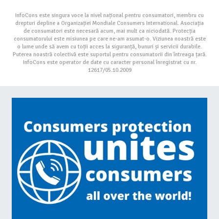
InfoCons este singura voce la nivel național pentru consumatori, membru cu
drepturi depline a Organizației Mondiale Consumers International. Asociația
de consumatori este necesară acum, mai mult ca niciodată. Protecția
consumatorului este misiunea pe care ne-am asumat-o. Viziunea noastră este
o lume unde să avem cu toții acces la siguranță, bunuri și servicii durabile.
Puterea noastră colectivă este suportul pentru consumatorii din întreaga țară.
InfoCons este operator de date cu caracter personal înregistrat cu nr.
12617/05.10.2009