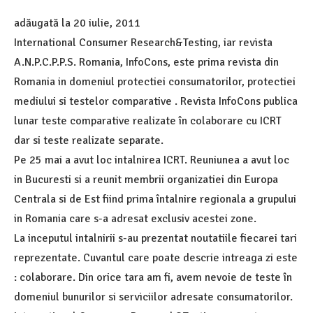
adăugată la
20 iulie, 2011
International Consumer Research&Testing, iar revista
A.N.P.C.P.P.S. Romania, InfoCons, este prima revista din
Romania in domeniul protectiei consumatorilor, protectiei
mediului si testelor comparative . Revista InfoCons publica
lunar teste comparative realizate în colaborare cu ICRT
dar si teste realizate separate.
Pe 25 mai a avut loc intalnirea ICRT. Reuniunea a avut loc
in Bucuresti si a reunit membrii organizatiei din Europa
Centrala si de Est fiind prima întalnire regionala a grupului
in Romania care s-a adresat exclusiv acestei zone.
La inceputul intalnirii s-au prezentat noutatiile fiecarei tari
reprezentate. Cuvantul care poate descrie intreaga zi este
: colaborare. Din orice tara am fi, avem nevoie de teste în
domeniul bunurilor si serviciilor adresate consumatorilor.