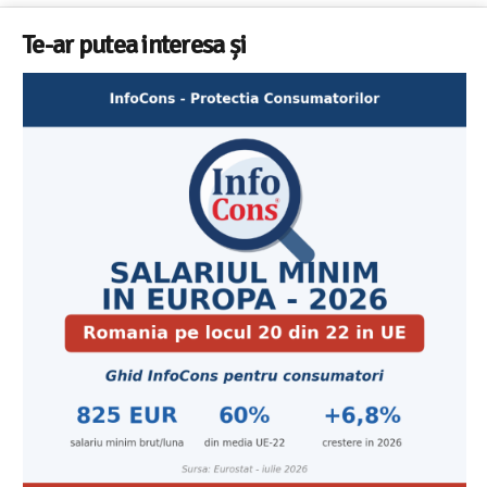
Te-ar putea interesa și
Cele mai bune masini de spalat vase independente
Aplicatia InfoCons