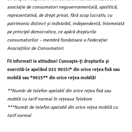
asociație de consumatori neguvernamentală, apolitică,
reprezentativă, de drept privat, fără scop lucrativ, cu
patrimoniu distinct și indivizibil, independentă, întemeiată
pe principii democratice, ce apără drepturile
consumatorilor – membră fondatoare a Federației
Asociațiilor de Consumatori.
Fii informat! Ia atitudine! Cunoaște-ți drepturile și
exercită-le apelând 021 9615!* din orice rețea fixă sau
mobilă sau *9615** din orice rețea mobilă!
**Număr de telefon apelabil din orice rețea fixă sau
mobilă cu tarif normal în rețeaua Telekom
***Număr de telefon apelabil din orice rețea mobilă cu
tarif normal