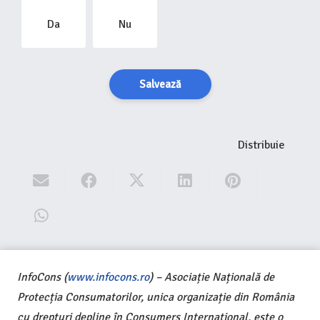
Da
Nu
Salvează
Distribuie
InfoCons (
www.infocons.ro
) – Asociație Națională de
Protecția Consumatorilor, unica organizație din România
cu drepturi depline în Consumers International, este o