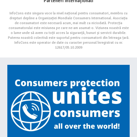
Parteneri Internaționali
InfoCons este singura voce la nivel național pentru consumatori, membru cu
drepturi depline a Organizației Mondiale Consumers International. Asociația
de consumatori este necesară acum, mai mult ca niciodată. Protecția
consumatorului este misiunea pe care ne-am asumat-o. Viziunea noastră este
o lume unde să avem cu toții acces la siguranță, bunuri și servicii durabile.
Puterea noastră colectivă este suportul pentru consumatorii din întreaga țară.
InfoCons este operator de date cu caracter personal înregistrat cu nr.
12617/05.10.2009