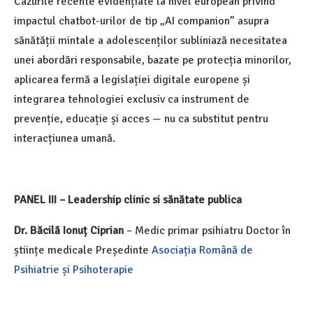
Cazurile recente evidențiate la nivel european privind
impactul chatbot-urilor de tip „AI companion” asupra
sănătății mintale a adolescenților subliniază necesitatea
unei abordări responsabile, bazate pe protecția minorilor,
aplicarea fermă a legislației digitale europene și
integrarea tehnologiei exclusiv ca instrument de
prevenție, educație și acces — nu ca substitut pentru
interacțiunea umană.
PANEL III – Leadership clinic si sănătate publica
Dr. Băcilă Ionuț Ciprian
– Medic primar psihiatru Doctor în
științe medicale Președinte
Asociația Română de
Psihiatrie și Psihoterapie