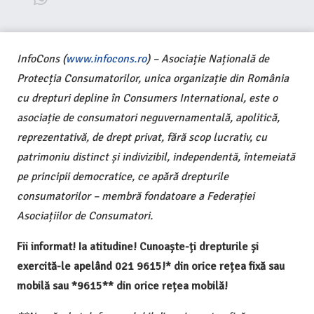
InfoCons (
www.infocons.ro
) – Asociație Națională de
Protecția Consumatorilor, unica organizație din România
cu drepturi depline în Consumers International, este o
asociație de consumatori neguvernamentală, apolitică,
reprezentativă, de drept privat, fără scop lucrativ, cu
patrimoniu distinct și indivizibil, independentă, întemeiată
pe principii democratice, ce apără drepturile
consumatorilor – membră fondatoare a Federației
Asociațiilor de Consumatori.
Fii informat! Ia atitudine! Cunoaște-ți drepturile și
exercită-le apelând 021 9615!* din orice rețea fixă sau
mobilă sau *9615** din orice rețea mobilă!