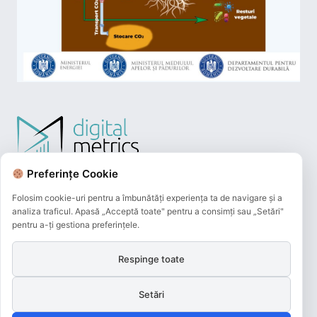
Preferințe Cookie
Folosim cookie-uri pentru a îmbunătăți experiența ta de navigare și a
analiza traficul. Apasă „Acceptă toate" pentru a consimți sau „Setări"
pentru a-ți gestiona preferințele.
Respinge toate
Plățile online efectuate pe acest site
sunt procesate de către Netopia Payments
Setări
și beneficiază de 3D-Secure.