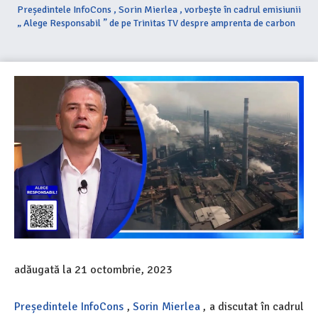
Președintele InfoCons , Sorin Mierlea , vorbește în cadrul emisiunii
„ Alege Responsabil ” de pe Trinitas TV despre amprenta de carbon
adăugată la
21 octombrie, 2023
Președintele InfoCons
,
Sorin Mierlea
, a discutat în cadrul