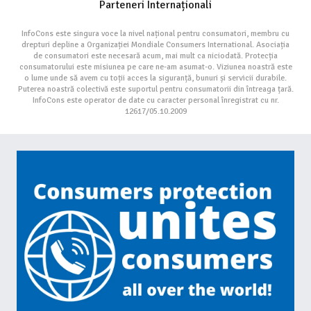
Parteneri Internaționali
InfoCons este singura voce la nivel național pentru consumatori, membru cu
drepturi depline a Organizației Mondiale Consumers International. Asociația
de consumatori este necesară acum, mai mult ca niciodată. Protecția
consumatorului este misiunea pe care ne-am asumat-o. Viziunea noastră este
o lume unde să avem cu toții acces la siguranță, bunuri și servicii durabile.
Puterea noastră colectivă este suportul pentru consumatorii din întreaga țară.
InfoCons este operator de date cu caracter personal înregistrat cu nr.
12617/05.10.2009