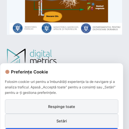
Preferințe Cookie
Folosim cookie-uri pentru a îmbunătăți experiența ta de navigare și a
analiza traficul. Apasă „Acceptă toate" pentru a consimți sau „Setări"
pentru a-ți gestiona preferințele.
Respinge toate
Plățile online efectuate pe acest site
sunt procesate de către Netopia Payments
Setări
și beneficiază de 3D-Secure.