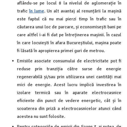
aflându-se pe locul 8 la nivelul de aglomerație în
trafic
în lume
. Un alt avantaj al renunțării la mașină
este faptul că nu mai pierzi timp în trafic sau în
căutarea unui loc de parcare, și economisești bani pe
care altfel i-ai fi dat pe întreținerea mașinii. În cazul
în care locuiești în afara Bucureștiului, mașina poate
fi lăsată în apropierea primei guri de metrou.
Emisiile asociate consumului de electricitate pot fi
reduse prin tranziția către surse de energie
regenerabilă și/sau prin utilizarea unei cantități mai
mici de energie. Acest lucru implică investirea în
izolare termică sau în aparate electrocasnice
eficiente din punct de vedere energetic, cât și în
scoaterea din priză a electrocasnicelor atunci când
acestea nu sunt folosite.
Pentru categoriile de emisii din
Scope 3
, ai putea, de