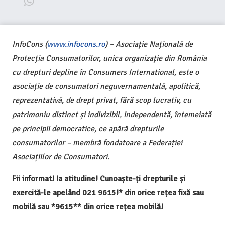
InfoCons (
www.infocons.ro
) – Asociație Națională de
Protecția Consumatorilor, unica organizație din România
cu drepturi depline în Consumers International, este o
asociație de consumatori neguvernamentală, apolitică,
reprezentativă, de drept privat, fără scop lucrativ, cu
patrimoniu distinct și indivizibil, independentă, întemeiată
pe principii democratice, ce apără drepturile
consumatorilor – membră fondatoare a Federației
Asociațiilor de Consumatori.
Fii informat! Ia atitudine! Cunoaște-ți drepturile și
exercită-le apelând 021 9615!* din orice rețea fixă sau
mobilă sau *9615** din orice rețea mobilă!