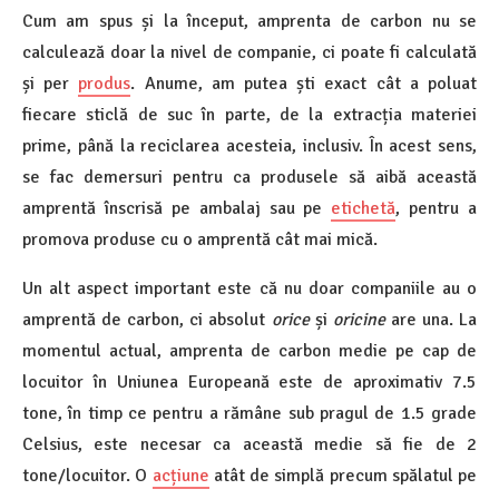
Cum am spus și la început, amprenta de carbon nu se
calculează doar la nivel de companie, ci poate fi calculată
și per
produs
. Anume, am putea ști exact cât a poluat
fiecare sticlă de suc în parte, de la extracția materiei
prime, până la reciclarea acesteia, inclusiv. În acest sens,
se fac demersuri pentru ca produsele să aibă această
amprentă înscrisă pe ambalaj sau pe
etichetă
, pentru a
promova produse cu o amprentă cât mai mică.
Un alt aspect important este că nu doar companiile au o
amprentă de carbon, ci absolut
orice
și
oricine
are una. La
momentul actual, amprenta de carbon medie pe cap de
locuitor în Uniunea Europeană este de aproximativ 7.5
tone, în timp ce pentru a rămâne sub pragul de 1.5 grade
Celsius, este necesar ca această medie să fie de 2
tone/locuitor. O
acțiune
atât de simplă precum spălatul pe