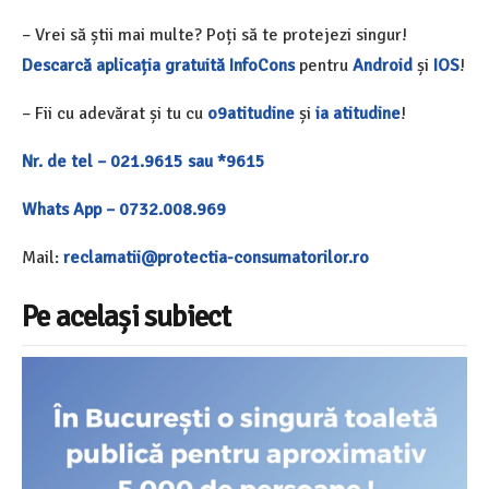
– Vrei să știi mai multe? Poți să te protejezi singur!
Descarcă aplicația gratuită InfoCon
s
pentru
Android
și
IOS
!
– Fii cu adevărat și tu cu
o9atitudine
și
ia atitudine
!
Nr. de tel – 021.9615 sau *9615
Whats App – 0732.008.969
Mail:
reclamatii@protectia-consumatorilor.ro
Pe același subiect