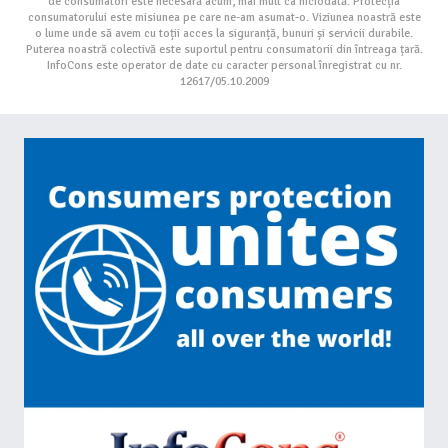
de consumatori este necesară acum, mai mult ca niciodată. Protecția
consumatorului este misiunea pe care ne-am asumat-o. Viziunea noastră este
o lume unde să avem cu toții acces la siguranță, bunuri și servicii durabile.
Puterea noastră colectivă este suportul pentru consumatorii din întreaga țară.
InfoCons este operator de date cu caracter personal înregistrat cu nr.
12617/05.10.2009