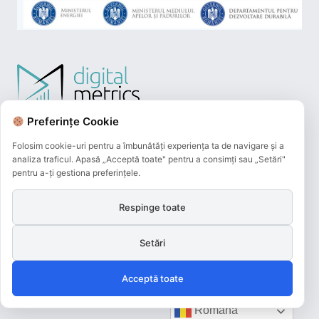
Preferințe Cookie
Folosim cookie-uri pentru a îmbunătăți experiența ta de navigare și a
analiza traficul. Apasă „Acceptă toate" pentru a consimți sau „Setări"
pentru a-ți gestiona preferințele.
Respinge toate
Plățile online efectuate pe acest site
sunt procesate de către Netopia Payments
Setări
și beneficiază de 3D-Secure.
Acceptă toate
Română