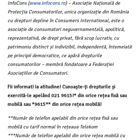
InfoCons (
www.infocons.ro
) – Asociație Națională de
Protecția Consumatorilor, unica organizație din România
cu drepturi depline în Consumers International, este o
asociație de consumatori neguvernamentală, apolitică,
reprezentativă, de drept privat, fără scop lucrativ, cu
patrimoniu distinct și indivizibil, independentă, întemeiată
pe principii democratice, ce apără drepturile
consumatorilor – membră fondatoare a Federației
Asociațiilor de Consumatori.
Fii informat! Ia atitudine! Cunoaște-ți drepturile și
exercită-le apelând 021 9615!* din orice rețea fixă sau
mobilă sau *9615** din orice rețea mobilă!
**Număr de telefon apelabil din orice rețea fixă sau
mobilă cu tarif normal în rețeaua Telekom
***Număr de telefon apelabil din orice rețea mobilă cu