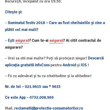
București, începând cu ora 19:30.
Citește și:
–
Iluminatul festiv 2018 – Care au fost cheltuielile și cine a
plătit cel mai mult?
–
Ești
asigurat
?
Cum te-ai
asigurat
?
Ai citit contractul de
asigurare?
– Vrei sa stii mai multe?
Poți să protejezi singur!
Descarcă
aplicația gratuită InfoCons
pentru
Android
și
IOS
!
– Fii cu adevărat și tu cu o9atitudine și ia atitudine!
Nr.
de tel – 021.9615 sau * 9615
Ce este App – 0732.008.969
Mail:
reclamatii@protectia-consumatorilor.ro