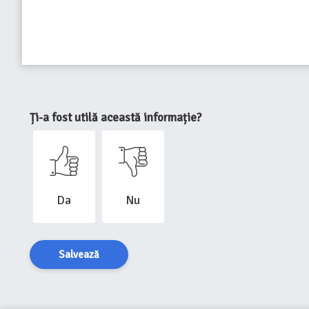
Ți-a fost utilă această informație?
Da
Nu
Salvează