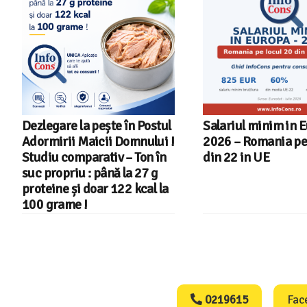
Dezlegare la pește în Postul
Salariul minim in 
Adormirii Maicii Domnului !
2026 – Romania pe 
Studiu comparativ – Ton în
din 22 in UE
suc propriu : până la 27 g
proteine și doar 122 kcal la
100 grame !
Consumers Protect
0219615
Fac