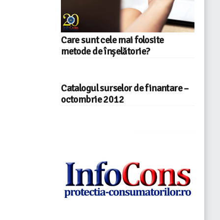
Care sunt cele mai folosite
metode de înșelătorie?
Catalogul surselor de finantare –
octombrie 2012