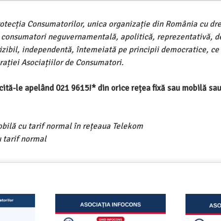
rotecția Consumatorilor, unica organizație din România cu dre
e consumatori neguvernamentală, apolitică, reprezentativă, d
ivizibil, independentă, întemeiată pe principii democratice, ce
ației Asociațiilor de Consumatori.
ercită-le apelând 021 9615!* din orice rețea fixă sau mobilă s
obilă cu tarif normal în rețeaua Telekom
 tarif normal