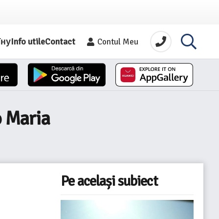
їну
Info utile
Contact
Contul Meu
o Maria
Pe același subiect