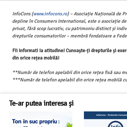
InfoCons (
www.infocons.ro
) – Asociație Națională de P
depline în Consumers International, este o asociație d
privat, fără scop lucrativ, cu patrimoniu distinct și ind
drepturile consumatorilor – membră fondatoare a Feder
Fii informat! Ia atitudine! Cunoaște-ți drepturile și ex
din orice rețea mobilă!
**Număr de telefon apelabil din orice rețea fixă sau m
***Număr de telefon apelabil din orice rețea mobilă cu
Te-ar putea interesa și