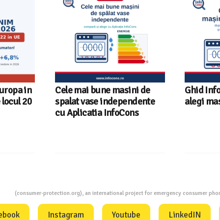
Europa in
Cele mai bune masini de
Ghid Inf
locul 20
spalat vase independente
alegi ma
cu Aplicatia InfoCons
ion
(consumer-protection.org), an international project for emergency consumer ph
ebook
Instagram
Youtube
LinkedIN