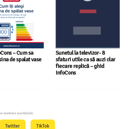
oCons – Cum sa
Sunetul la televizor- 8
sina de spalat vase
sfaturi utile ca să auzi clar
fiecare replică – ghid
InfoCons
one numbers worldwide.
Twitter
TikTok