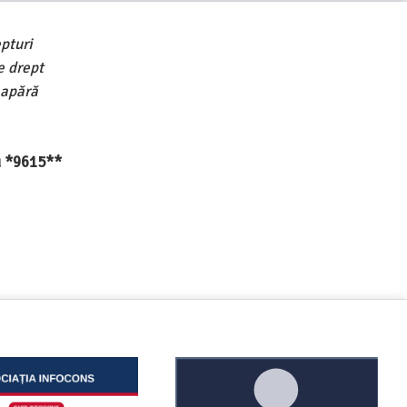
pturi
e drept
 apără
au *9615**