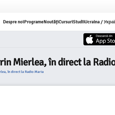
Despre noi
Programe
Noutăți
Cursuri
Studii
Ucraina / Укра
in Mierlea, în direct la Radi
lea, în direct la Radio Maria