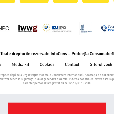
Toate drepturile rezervate InfoCons – Protecția Consumatori
e
Media kit
Cookies
Contact
Site-ul vechi
drepturi depline a Organizației Mondiale Consumers International. Asociația de consumat
toții acces la siguranță, bunuri și servicii durabile. Puterea noastră colectivă este su
caracter personal înregistrat cu nr. 12617/05.10.2009