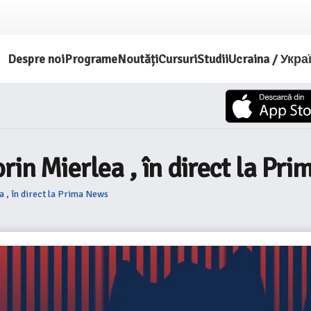
Despre noi
Programe
Noutăți
Cursuri
Studii
Ucraina / Укра
rin Mierlea , în direct la Pr
a , în direct la Prima News