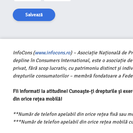
Salvează
InfoCons (
www.infocons.ro
) – Asociație Națională de P
depline în Consumers International, este o asociație d
privat, fără scop lucrativ, cu patrimoniu distinct și ind
drepturile consumatorilor – membră fondatoare a Feder
Fii informat! Ia atitudine! Cunoaște-ți drepturile și ex
din orice rețea mobilă!
**Număr de telefon apelabil din orice rețea fixă sau m
***Număr de telefon apelabil din orice rețea mobilă cu