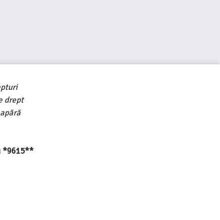
pturi
e drept
 apără
au *9615**