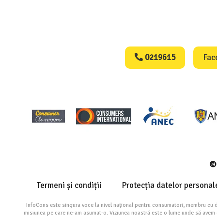
Consumers Protect
0219615
Fac
© 
Termeni și condiții
Protecția datelor personal
InfoCons este singura voce la nivel național pentru consumatori, membru cu 
misiunea pe care ne-am asumat-o. Viziunea noastră este o lume unde să avem cu 