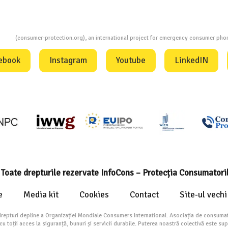
ion
(consumer-protection.org), an international project for emergency consumer ph
ebook
Instagram
Youtube
LinkedIN
Toate drepturile rezervate InfoCons – Protecția Consumatori
e
Media kit
Cookies
Contact
Site-ul vechi
drepturi depline a Organizației Mondiale Consumers International. Asociația de consumat
toții acces la siguranță, bunuri și servicii durabile. Puterea noastră colectivă este su