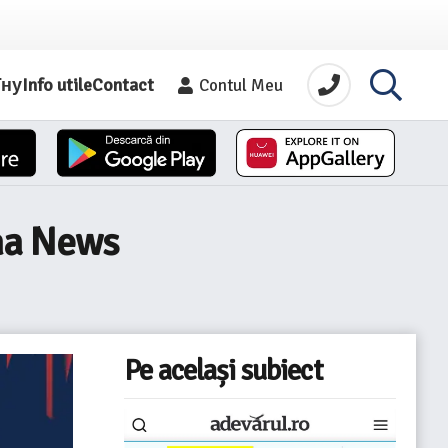
їну
Info utile
Contact
Contul Meu
ima News
Pe același subiect