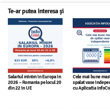
Te-ar putea interesa și
Salariul minim in Europa in
Cele mai bune masi
2026 – Romania pe locul 20
spalat vase indep
din 22 in UE
cu Aplicatia InfoC