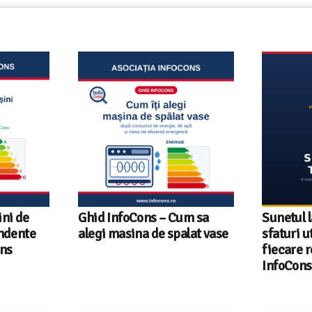
ni de
Ghid InfoCons – Cum sa
Sunetul l
endente
alegi masina de spalat vase
sfaturi u
ons
fiecare r
InfoCons