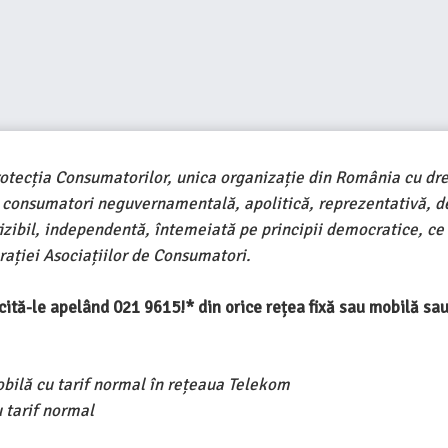
rotecția Consumatorilor, unica organizație din România cu dre
e consumatori neguvernamentală, apolitică, reprezentativă, d
ivizibil, independentă, întemeiată pe principii democratice, ce
ației Asociațiilor de Consumatori.
ercită-le apelând 021 9615!* din orice rețea fixă sau mobilă s
obilă cu tarif normal în rețeaua Telekom
 tarif normal