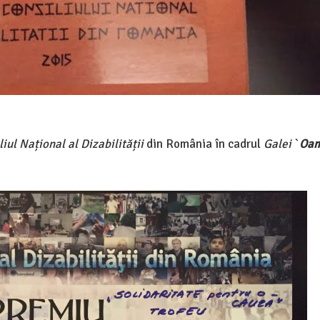
liul Național al Dizabilității
din România în cadrul
Galei
`
Oam