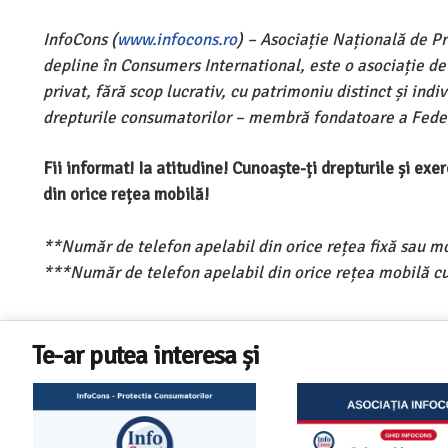
InfoCons (
www.infocons.ro
) – Asociație Națională de P
depline în Consumers International, este o asociație d
privat, fără scop lucrativ, cu patrimoniu distinct și ind
drepturile consumatorilor – membră fondatoare a Feder
Fii informat! Ia atitudine! Cunoaște-ți drepturile și ex
din orice rețea mobilă!
**Număr de telefon apelabil din orice rețea fixă sau m
***Număr de telefon apelabil din orice rețea mobilă cu
Te-ar putea interesa și