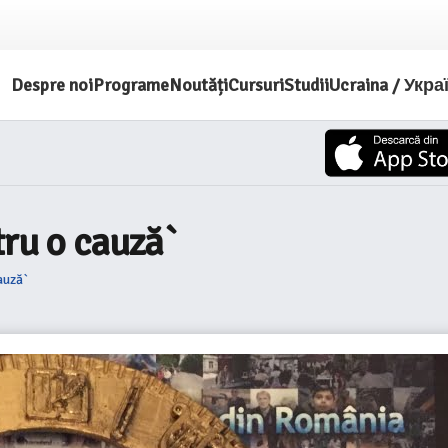
Despre noi
Programe
Noutăți
Cursuri
Studii
Ucraina / Укра
tru o cauză`
auză`