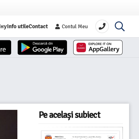
їну
Info utile
Contact
Contul Meu
Pe același subiect