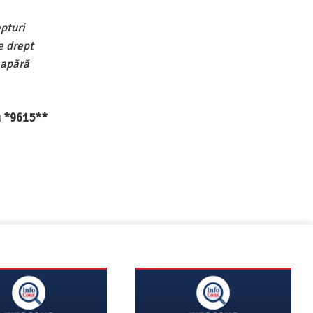
pturi
e drept
 apără
au *9615**