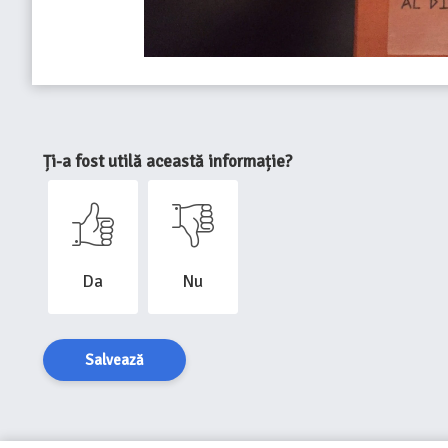
Ți-a fost utilă această informație?
Da
Nu
Salvează