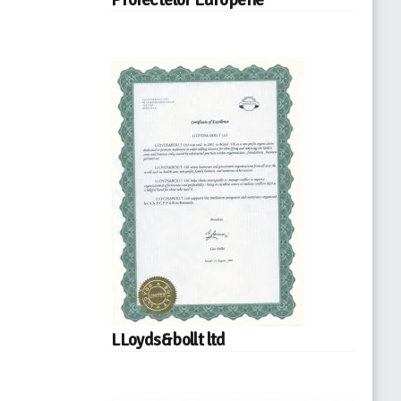
LLoyds&bollt ltd