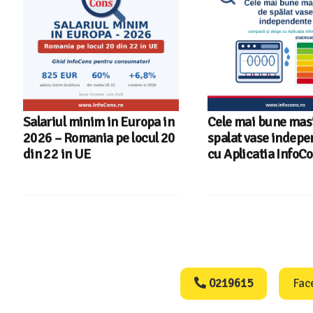
Cele mai bune masini de
Ghid InfoCons – C
spalat vase independente
alegi masina de spa
cu Aplicatia InfoCons
Consumers Protect
0219615
Fac