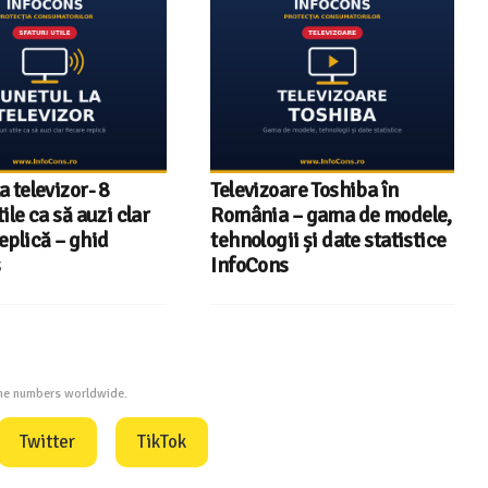
re Toshiba în
InfoCons – 243 de
– gama de modele,
documente de acreditare
i și date statistice
pentru certificatele verzi
din energia electrică
one numbers worldwide.
Twitter
TikTok