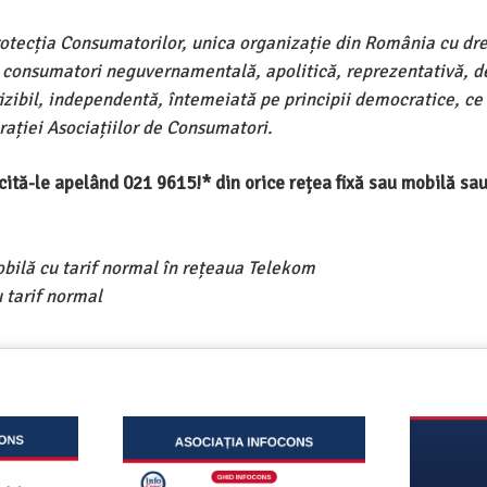
rotecția Consumatorilor, unica organizație din România cu dre
e consumatori neguvernamentală, apolitică, reprezentativă, d
ivizibil, independentă, întemeiată pe principii democratice, ce
ației Asociațiilor de Consumatori.
ercită-le apelând 021 9615!* din orice rețea fixă sau mobilă s
obilă cu tarif normal în rețeaua Telekom
 tarif normal