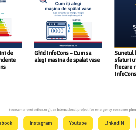
um sa
Sunetul la televizor- 8
Televizoa
lat vase
sfaturi utile ca să auzi clar
România 
fiecare replică – ghid
tehnologi
InfoCons
InfoCons
ion
(consumer-protection.org), an international project for emergency consumer ph
ebook
Instagram
Youtube
LinkedIN