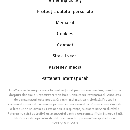
Termeni și condiții
Protecția datelor personale
Media kit
Cookies
Contact
Site-ul vechi
Parteneri media
Parteneri Internaționali
InfoCons este singura voce la nivel național pentru consumatori, membru cu
drepturi depline a Organizației Mondiale Consumers International. Asociația
de consumatori este necesară acum, mai mult ca niciodată. Protecția
consumatorului este misiunea pe care ne-am asumat-o. Viziunea noastră este
o lume unde să avem cu toții acces la siguranță, bunuri și servicii durabile.
Puterea noastră colectivă este suportul pentru consumatorii din întreaga țară.
InfoCons este operator de date cu caracter personal înregistrat cu nr.
12617/05.10.2009