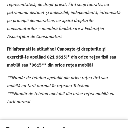
reprezentativă, de drept privat, fără scop lucrativ, cu
patrimoniu distinct și indivizibil, independentă, întemeiată
pe principii democratice, ce apără drepturile
consumatorilor – membră fondatoare a Federației
Asociațiilor de Consumatori.
Fii informat! Ia atitudine! Cunoaște-ți drepturile și
exercită-le apelând 021 9615!* din orice rețea fixă sau
mobilă sau *9615** din orice rețea mobilă!
**Număr de telefon apelabil din orice rețea fixă sau
mobilă cu tarif normal în rețeaua Telekom
***Număr de telefon apelabil din orice rețea mobilă cu
tarif normal