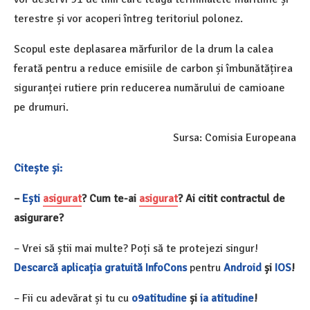
terestre și vor acoperi întreg teritoriul polonez.
Scopul este deplasarea mărfurilor de la drum la calea
ferată pentru a reduce emisiile de carbon și îmbunătățirea
siguranței rutiere prin reducerea numărului de camioane
pe drumuri.
Sursa: Comisia Europeana
Citește și:
–
Ești
asigurat
? Cum te-ai
asigurat
? Ai citit contractul de
asigurare?
– Vrei să știi mai multe? Poți să te protejezi singur!
Descarcă aplicația gratuită InfoCons
pentru
Android
și
IOS
!
– Fii cu adevărat și tu cu
o9atitudine
și
ia atitudine
!