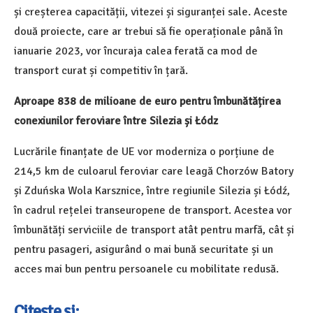
și creșterea capacității, vitezei și siguranței sale. Aceste
două proiecte, care ar trebui să fie operaționale până în
ianuarie 2023, vor încuraja calea ferată ca mod de
transport curat și competitiv în țară.
Aproape 838 de milioane de euro pentru îmbunătățirea
conexiunilor feroviare între Silezia și Łódz
Lucrările finanțate de UE vor moderniza o porțiune de
214,5 km de culoarul feroviar care leagă Chorzów Batory
și Zduńska Wola Karsznice, între regiunile Silezia și Łódź,
în cadrul rețelei transeuropene de transport. Acestea vor
îmbunătăți serviciile de transport atât pentru marfă, cât și
pentru pasageri, asigurând o mai bună securitate și un
acces mai bun pentru persoanele cu mobilitate redusă.
Citește și: