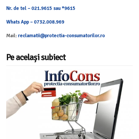
Nr. de tel – 021.9615 sau *9615
Whats App – 0732.008.969
Mail:
reclamatii@protectia-consumatorilor.ro
Pe același subiect