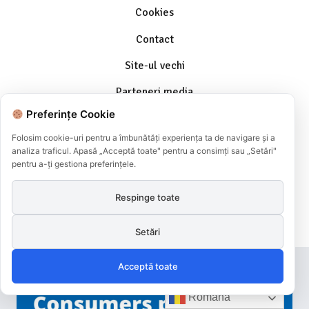
Cookies
Contact
Site-ul vechi
Parteneri media
Preferințe Cookie
Parteneri Internaționali
Folosim cookie-uri pentru a îmbunătăți experiența ta de navigare și a
InfoCons este singura voce la nivel național pentru consumatori, membru cu
analiza traficul. Apasă „Acceptă toate" pentru a consimți sau „Setări"
drepturi depline a Organizației Mondiale Consumers International. Asociația
pentru a-ți gestiona preferințele.
de consumatori este necesară acum, mai mult ca niciodată. Protecția
consumatorului este misiunea pe care ne-am asumat-o. Viziunea noastră este
o lume unde să avem cu toții acces la siguranță, bunuri și servicii durabile.
Respinge toate
Puterea noastră colectivă este suportul pentru consumatorii din întreaga țară.
InfoCons este operator de date cu caracter personal înregistrat cu nr.
12617/05.10.2009
Setări
Acceptă toate
Română