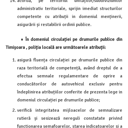
acordă, pe teritoriul unităților/subdiviziunilor
administrativ teritoriale, sprijin imediat structurilor
competente cu atribuții in domeniul menținerii,
asigurării și restabilirii ordinii publice.
♦
Î
n domeniul circula
ț
iei pe drumurile publice din
Timișoara , poli
ț
ia local
ă
are urm
ă
toarele atribu
ț
ii:
asigură fluența circulației pe drumurile publice din
raza teritorială de competență, având dreptul de a
efectua semnale regulamentare de oprire a
conducătorilor de autovehicul exclusiv pentru
îndeplinirea atribuțiilor conferite de prezenta lege in
domeniul circulației pe drumurile publice;
verifică integritatea mijloacelor de semnalizare
rutieră și sesizează nereguli constatate privind
funcționarea semafoarelor, starea indicatoarelor și a