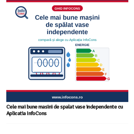
Ghid InfoCons – Cum sa alegi masina de spalat vase