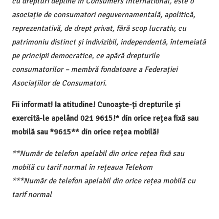
cu drepturi depline în Consumers International, este o
asociație de consumatori neguvernamentală, apolitică,
reprezentativă, de drept privat, fără scop lucrativ, cu
patrimoniu distinct și indivizibil, independentă, întemeiată
pe principii democratice, ce apără drepturile
consumatorilor – membră fondatoare a Federației
Asociațiilor de Consumatori.
Fii informat! Ia atitudine! Cunoaște-ți drepturile și
exercită-le apelând 021 9615!* din orice rețea fixă sau
mobilă sau *9615** din orice rețea mobilă!
**Număr de telefon apelabil din orice rețea fixă sau
mobilă cu tarif normal în rețeaua Telekom
***Număr de telefon apelabil din orice rețea mobilă cu
tarif normal