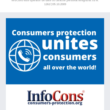
InfoCons este operator de date cu caracter personal înregistrat cu nr.
12617/05.10.2009