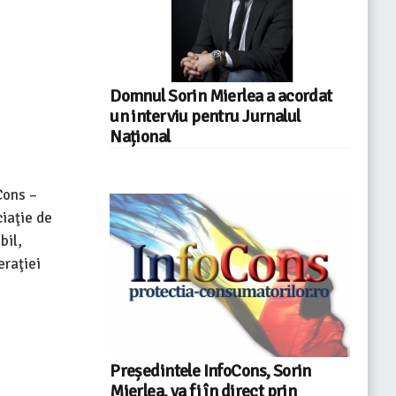
Domnul Sorin Mierlea a acordat
un interviu pentru Jurnalul
Național
Cons –
ciaţie de
bil,
eraţiei
Președintele InfoCons, Sorin
Mierlea, va fi în direct prin