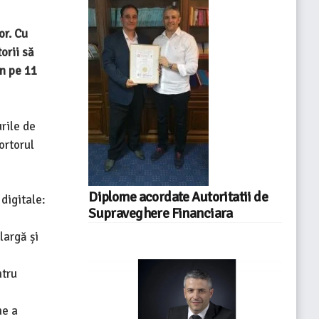
or. Cu
orii să
en pe 11
rile de
ortorul
Diplome acordate Autoritatii de
digitale:
Supraveghere Financiara
largă și
ntru
ne a