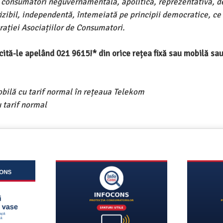
e consumatori neguvernamentală, apolitică, reprezentativă, d
ivizibil, independentă, întemeiată pe principii democratice, ce
ației Asociațiilor de Consumatori.
ercită-le apelând 021 9615!* din orice rețea fixă sau mobilă s
obilă cu tarif normal în rețeaua Telekom
 tarif normal