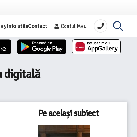
їну
Info utile
Contact
Contul Meu
 digitală
Pe același subiect