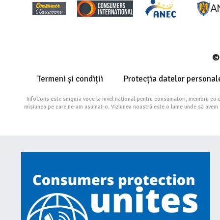
© 
Termeni și condiții
Protecția datelor personal
InfoCons este singura voce la nivel național pentru consumatori, membru cu 
misiunea pe care ne-am asumat-o. Viziunea noastră este o lume unde să avem cu 