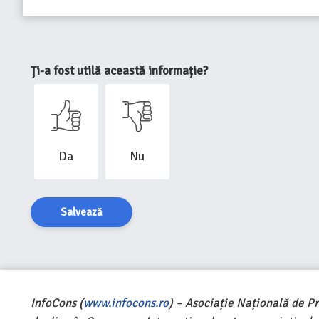
Ți-a fost utilă această informație?
Da
Nu
Salvează
InfoCons (
www.infocons.ro
) – Asociație Națională de P