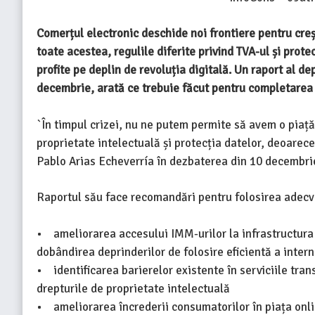
Comerțul electronic deschide noi frontiere pentru creș
toate acestea, regulile diferite privind TVA-ul și prot
profite pe deplin de revoluția digitală. Un raport al d
decembrie, arată ce trebuie făcut pentru completarea 
`În timpul crizei, nu ne putem permite să avem o piață 
proprietate intelectuală și protecția datelor, deoarec
Pablo Arias Echeverría în dezbaterea din 10 decembri
Raportul său face recomandări pentru folosirea adecvat
• ameliorarea accesului IMM-urilor la infrastructura t
dobândirea deprinderilor de folosire eficientă a intern
• identificarea barierelor existente în serviciile tran
drepturile de proprietate intelectuală
• ameliorarea încrederii consumatorilor în piața onli