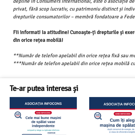
depline în Consumers International, este o asociație d
privat, fără scop lucrativ, cu patrimoniu distinct și ind
drepturile consumatorilor – membră fondatoare a Feder
Fii informat! Ia atitudine! Cunoaște-ți drepturile și ex
din orice rețea mobilă!
**Număr de telefon apelabil din orice rețea fixă sau m
***Număr de telefon apelabil din orice rețea mobilă cu
Te-ar putea interesa și