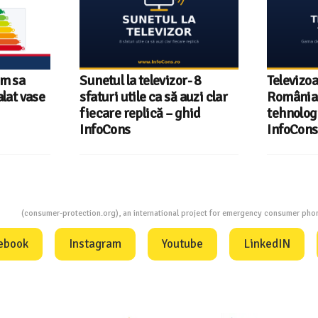
um sa
Sunetul la televizor- 8
Televizoa
lat vase
sfaturi utile ca să auzi clar
România 
fiecare replică – ghid
tehnologi
InfoCons
InfoCons
ion
(consumer-protection.org), an international project for emergency consumer ph
ebook
Instagram
Youtube
LinkedIN