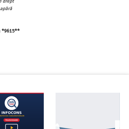
e drept
 apără
au *9615**