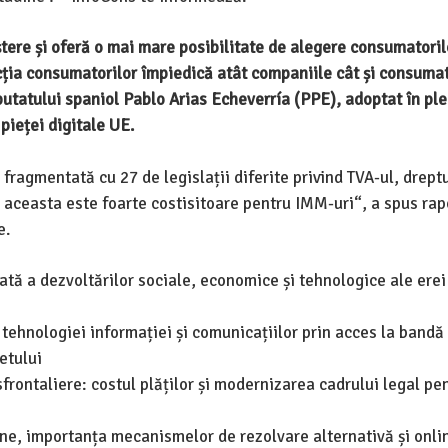
tere și oferă o mai mare posibilitate de alegere consumatoril
ecția consumatorilor împiedică atât companiile cât și consumat
eputatului spaniol Pablo Arias Echeverría (PPE), adoptat în pl
pieței digitale UE.
fragmentată cu 27 de legislații diferite privind TVA-ul, dreptu
e aceasta este foarte costisitoare pentru IMM-uri“, a spus rap
e.
ă a dezvoltărilor sociale, economice și tehnologice ale erei 
ehnologiei informației și comunicațiilor prin acces la bandă 
etului
sfrontaliere: costul plăților și modernizarea cadrului legal pe
ne, importanța mecanismelor de rezolvare alternativă și onli