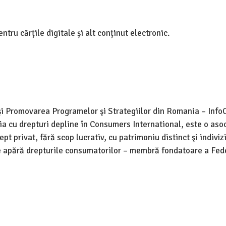
ru cărțile digitale și alt conținut electronic.
şi Promovarea Programelor şi Strategiilor din Romania – Info
ia cu drepturi depline în Consumers International, este o aso
privat, fără scop lucrativ, cu patrimoniu distinct şi indivizi
e apără drepturile consumatorilor – membră fondatoare a Fed