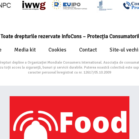
Toate drepturile rezervate InfoCons – Protecția Consumatori
e
Media kit
Cookies
Contact
Site-ul vechi
drepturi depline a Organizației Mondiale Consumers International. Asociația de consumat
toții acces la siguranță, bunuri și servicii durabile. Puterea noastră colectivă este su
caracter personal înregistrat cu nr. 12617/05.10.2009