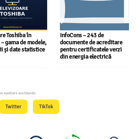
re Toshiba în
InfoCons – 243 de
– gama de modele,
documente de acreditare
i și date statistice
pentru certificatele verzi
din energia electrică
one numbers worldwide.
Twitter
TikTok