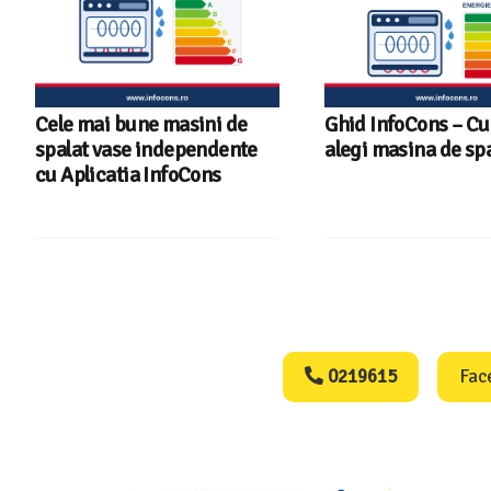
Cele mai bune masini de
Ghid InfoCons – C
spalat vase independente
alegi masina de spa
cu Aplicatia InfoCons
Consumers Protect
0219615
Fac