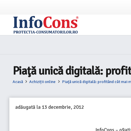
Piaţă unică digitală: profi
Acasă
Achiziții online
Piaţă unică digitală: profitând cât mai m
adăugată la
13 decembrie, 2012
InfoCons – o9ati