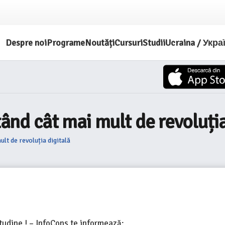
Despre noi
Programe
Noutăți
Cursuri
Studii
Ucraina / Укра
tând cât mai mult de revoluția
ult de revoluția digitală
tudine ! – InfoCons te informează: