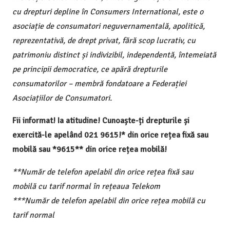
cu drepturi depline în Consumers International, este o
asociație de consumatori neguvernamentală, apolitică,
reprezentativă, de drept privat, fără scop lucrativ, cu
patrimoniu distinct și indivizibil, independentă, întemeiată
pe principii democratice, ce apără drepturile
consumatorilor – membră fondatoare a Federației
Asociațiilor de Consumatori.
Fii informat! Ia atitudine! Cunoaște-ți drepturile și
exercită-le apelând 021 9615!* din orice rețea fixă sau
mobilă sau *9615** din orice rețea mobilă!
**Număr de telefon apelabil din orice rețea fixă sau
mobilă cu tarif normal în rețeaua Telekom
***Număr de telefon apelabil din orice rețea mobilă cu
tarif normal