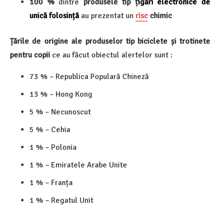
100 %
dintre
produsele tip ț
igări electronice de
unică folosință
au prezentat un
risc
chimic
Țările de origine ale produselor tip biciclete și trotinete
pentru copii
ce au făcut obiectul alertelor sunt :
73 % – Republica Populară Chineză
13 % – Hong Kong
5 % – Necunoscut
5 % – Cehia
1 % – Polonia
1 % – Emiratele Arabe Unite
1 % – Franța
1 % – Regatul Unit