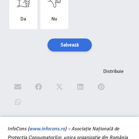
Da
Nu
Salvează
Distribuie
InfoCons (
www.infocons.ro
) – Asociație Națională de
Protecția Consumatorilor, unica organizație din România