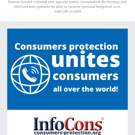
Puterea noastră colectivă este suportul pentru consumatorii din întreaga țară.
InfoCons este operator de date cu caracter personal înregistrat cu nr.
12617/05.10.2009