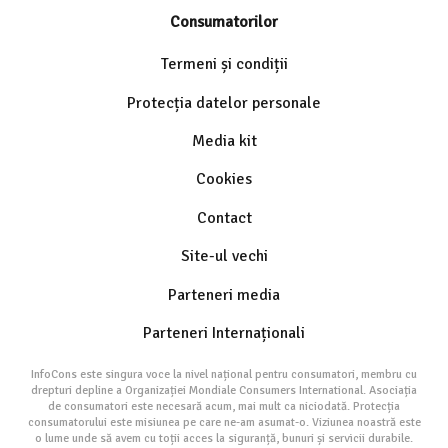
Consumatorilor
Termeni și condiții
Protecția datelor personale
Media kit
Cookies
Contact
Site-ul vechi
Parteneri media
Parteneri Internaționali
InfoCons este singura voce la nivel național pentru consumatori, membru cu
drepturi depline a Organizației Mondiale Consumers International. Asociația
de consumatori este necesară acum, mai mult ca niciodată. Protecția
consumatorului este misiunea pe care ne-am asumat-o. Viziunea noastră este
o lume unde să avem cu toții acces la siguranță, bunuri și servicii durabile.