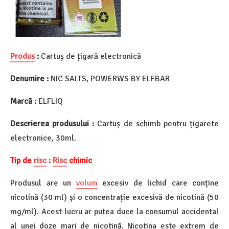
Produs
:
Cartuș de țigară electronică
Denumire :
NIC SALTS, POWERWS BY ELFBAR
Marcă :
ELFLIQ
Descrierea produsului :
Cartuș de schimb pentru țigarete
electronice, 30ml.
Tip de
risc
:
Risc
chimic
Produsul are un
volum
excesiv de lichid care conține
nicotină (30 ml) și o concentrație excesivă de nicotină (50
mg/ml). Acest lucru ar putea duce la consumul accidental
al unei doze mari de nicotină. Nicotina este extrem de