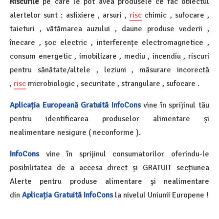
Riscurile
pe care le pot avea produsele ce fac obiectul
alertelor sunt : asfixiere , arsuri ,
risc
chimic , sufocare ,
taieturi , vătămarea auzului , daune produse vederii ,
înecare , șoc electric , interferențe electromagnetice ,
consum energetic , imobilizare , mediu , incendiu , riscuri
pentru sănătate/altele , leziuni , măsurare incorectă
,
risc
microbiologic , securitate , strangulare , sufocare .
Aplicația Europeană Gratuită InfoCons
vine în sprijinul tău
pentru identificarea produselor alimentare și
nealimentare nesigure ( neconforme ).
InfoCons
vine în sprijinul consumatorilor oferindu-le
posibilitatea de a accesa direct și GRATUIT secțiunea
Alerte pentru produse alimentare și nealimentare
din
Aplicația Gratuită InfoCons
la nivelul Uniunii Europene !