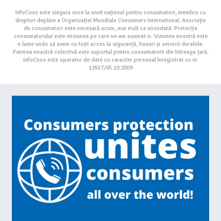
InfoCons este singura voce la nivel național pentru consumatori, membru cu
drepturi depline a Organizației Mondiale Consumers International. Asociația
de consumatori este necesară acum, mai mult ca niciodată. Protecția
consumatorului este misiunea pe care ne-am asumat-o. Viziunea noastră este
o lume unde să avem cu toții acces la siguranță, bunuri și servicii durabile.
Puterea noastră colectivă este suportul pentru consumatorii din întreaga țară.
InfoCons este operator de date cu caracter personal înregistrat cu nr.
12617/05.10.2009