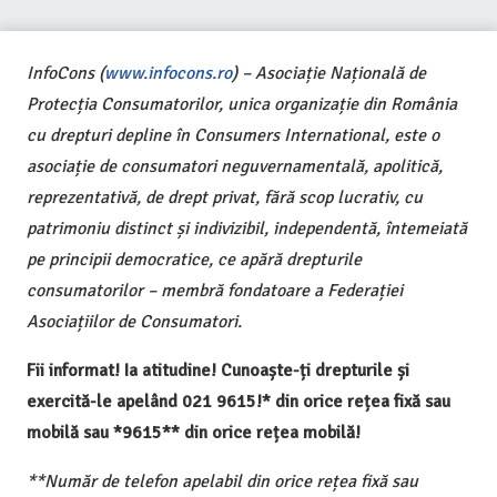
InfoCons (
www.infocons.ro
) – Asociație Națională de
Protecția Consumatorilor, unica organizație din România
cu drepturi depline în Consumers International, este o
asociație de consumatori neguvernamentală, apolitică,
reprezentativă, de drept privat, fără scop lucrativ, cu
patrimoniu distinct și indivizibil, independentă, întemeiată
pe principii democratice, ce apără drepturile
consumatorilor – membră fondatoare a Federației
Asociațiilor de Consumatori.
Fii informat! Ia atitudine! Cunoaște-ți drepturile și
exercită-le apelând 021 9615!* din orice rețea fixă sau
mobilă sau *9615** din orice rețea mobilă!
**Număr de telefon apelabil din orice rețea fixă sau