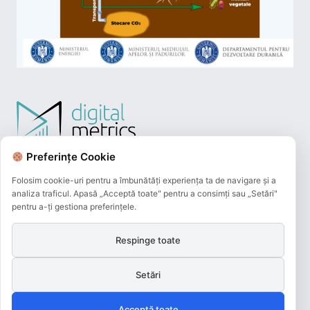
Preferințe Cookie
Folosim cookie-uri pentru a îmbunătăți experiența ta de navigare și a
analiza traficul. Apasă „Acceptă toate" pentru a consimți sau „Setări"
pentru a-ți gestiona preferințele.
Respinge toate
Plățile online efectuate pe acest site
sunt procesate de către Netopia Payments
Setări
și beneficiază de 3D-Secure.
Acceptă toate