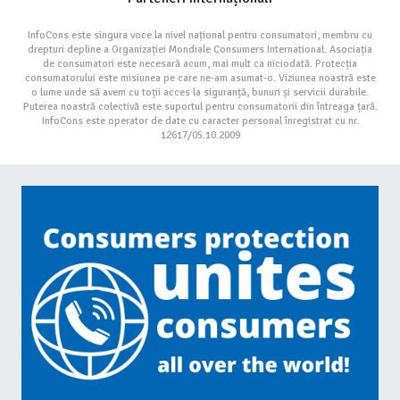
InfoCons este singura voce la nivel național pentru consumatori, membru cu
drepturi depline a Organizației Mondiale Consumers International. Asociația
de consumatori este necesară acum, mai mult ca niciodată. Protecția
consumatorului este misiunea pe care ne-am asumat-o. Viziunea noastră este
o lume unde să avem cu toții acces la siguranță, bunuri și servicii durabile.
Puterea noastră colectivă este suportul pentru consumatorii din întreaga țară.
InfoCons este operator de date cu caracter personal înregistrat cu nr.
12617/05.10.2009