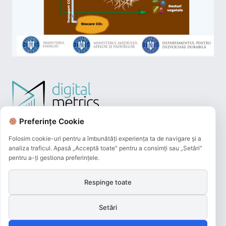
Preferințe Cookie
Folosim cookie-uri pentru a îmbunătăți experiența ta de navigare și a
analiza traficul. Apasă „Acceptă toate" pentru a consimți sau „Setări"
pentru a-ți gestiona preferințele.
Respinge toate
Plățile online efectuate pe acest site
sunt procesate de către Netopia Payments
Setări
și beneficiază de 3D-Secure.