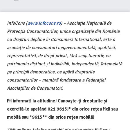
InfoCons (
www.infocons.ro
) – Asociație Națională de
Protecția Consumatorilor, unica organizație din România
cu drepturi depline în Consumers International, este o
asociație de consumatori neguvernamentală, apolitică,
reprezentativă, de drept privat, fără scop lucrativ, cu
patrimoniu distinct și indivizibil, independentă, întemeiată
pe principii democratice, ce apără drepturile
consumatorilor – membră fondatoare a Federației
Asociațiilor de Consumatori.
Fii informat! Ia atitudine! Cunoaște-ți drepturile și
exercită-le apelând 021 9615!* din orice rețea fixă sau
mobilă sau *9615** din orice rețea mobilă!
**Număr de telefon apelabil din orice rețea fixă sau