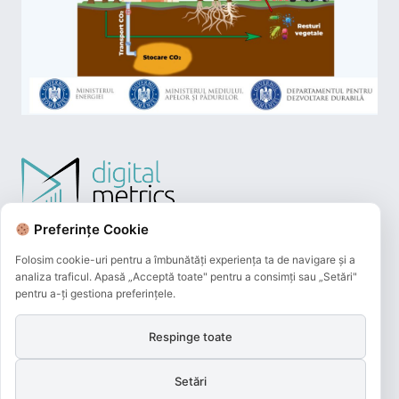
Preferințe Cookie
Folosim cookie-uri pentru a îmbunătăți experiența ta de navigare și a
analiza traficul. Apasă „Acceptă toate" pentru a consimți sau „Setări"
pentru a-ți gestiona preferințele.
Respinge toate
Plățile online efectuate pe acest site
sunt procesate de către Netopia Payments
Setări
și beneficiază de 3D-Secure.