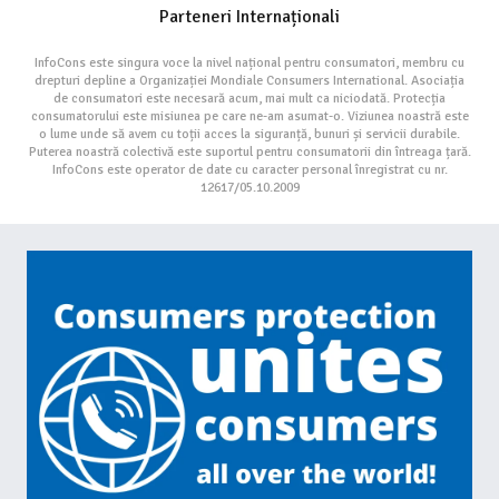
Parteneri Internaționali
InfoCons este singura voce la nivel național pentru consumatori, membru cu
drepturi depline a Organizației Mondiale Consumers International. Asociația
de consumatori este necesară acum, mai mult ca niciodată. Protecția
consumatorului este misiunea pe care ne-am asumat-o. Viziunea noastră este
o lume unde să avem cu toții acces la siguranță, bunuri și servicii durabile.
Puterea noastră colectivă este suportul pentru consumatorii din întreaga țară.
InfoCons este operator de date cu caracter personal înregistrat cu nr.
12617/05.10.2009