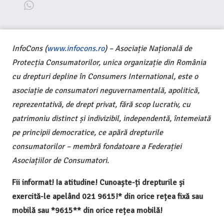
InfoCons (
www.infocons.ro
) – Asociație Națională de
Protecția Consumatorilor, unica organizație din România
cu drepturi depline în Consumers International, este o
asociație de consumatori neguvernamentală, apolitică,
reprezentativă, de drept privat, fără scop lucrativ, cu
patrimoniu distinct și indivizibil, independentă, întemeiată
pe principii democratice, ce apără drepturile
consumatorilor – membră fondatoare a Federației
Asociațiilor de Consumatori.
Fii informat! Ia atitudine! Cunoaște-ți drepturile și
exercită-le apelând 021 9615!* din orice rețea fixă sau
mobilă sau *9615** din orice rețea mobilă!