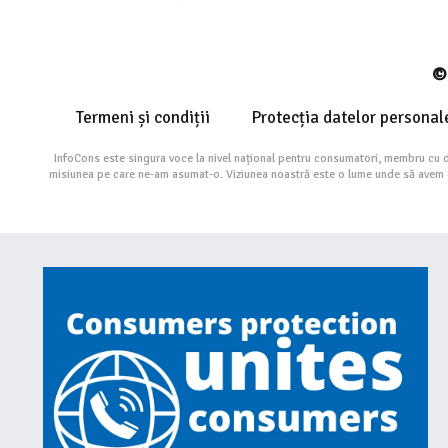
© 
Termeni și condiții
Protecția datelor personal
InfoCons este singura voce la nivel național pentru consumatori, membru cu 
misiunea pe care ne-am asumat-o. Viziunea noastră este o lume unde să avem cu 