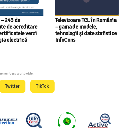
 – 243 de
Televizoare TCL în România
e de acreditare
– gama de modele,
rtificatele verzi
tehnologii și date statistice
ia electrică
InfoCons
one numbers worldwide.
Twitter
TikTok