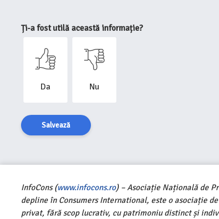
Ți-a fost utilă această informație?
Da
Nu
Salvează
InfoCons (
www.infocons.ro
) – Asociație Națională de P
depline în Consumers International, este o asociație d
privat, fără scop lucrativ, cu patrimoniu distinct și ind