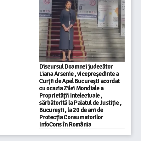
Discursul Doamnei judecător
Liana Arsenie , vicepreședinte a
Curții de Apel București acordat
cu ocazia Zilei Mondiale a
Proprietății Intelectuale ,
sărbătorită la Palatul de Justiție ,
București , la 20 de ani de
Protecția Consumatorilor
InfoCons în România