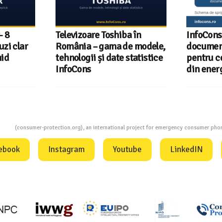
- 8
Televizoare Toshiba în
InfoCons
uzi clar
România – gama de modele,
document
hid
tehnologii și date statistice
pentru ce
InfoCons
din energ
ion
(consumer-protection.org), an international project for emergency consumer ph
ebook
Instagram
Youtube
LinkedIN