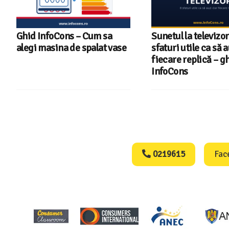
Ghid InfoCons – Cum sa
Sunetul la televizor
alegi masina de spalat vase
sfaturi utile ca să a
fiecare replică – g
InfoCons
Consumers Protect
0219615
Fac