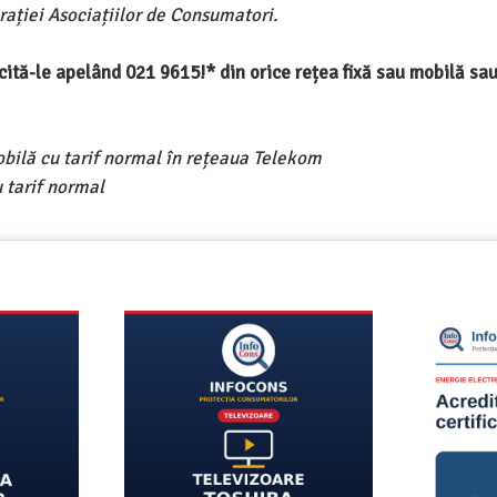
ației Asociațiilor de Consumatori.
ercită-le apelând 021 9615!* din orice rețea fixă sau mobilă s
obilă cu tarif normal în rețeaua Telekom
 tarif normal