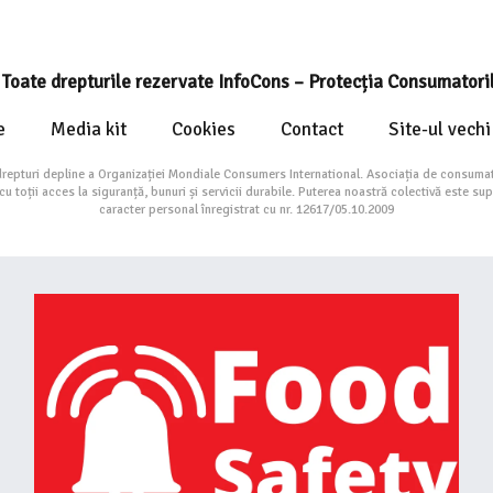
Toate drepturile rezervate InfoCons – Protecția Consumatori
e
Media kit
Cookies
Contact
Site-ul vechi
drepturi depline a Organizației Mondiale Consumers International. Asociația de consumat
toții acces la siguranță, bunuri și servicii durabile. Puterea noastră colectivă este su
caracter personal înregistrat cu nr. 12617/05.10.2009