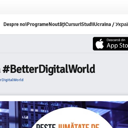
Despre noi
Programe
Noutăți
Cursuri
Studii
Ucraina / Укра
 #BetterDigitalWorld
rDigitalWorld