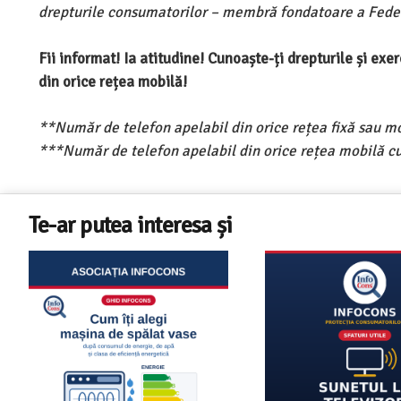
drepturile consumatorilor – membră fondatoare a Feder
Fii informat! Ia atitudine! Cunoaște-ți drepturile și ex
din orice rețea mobilă!
**Număr de telefon apelabil din orice rețea fixă sau m
***Număr de telefon apelabil din orice rețea mobilă cu
Te-ar putea interesa și