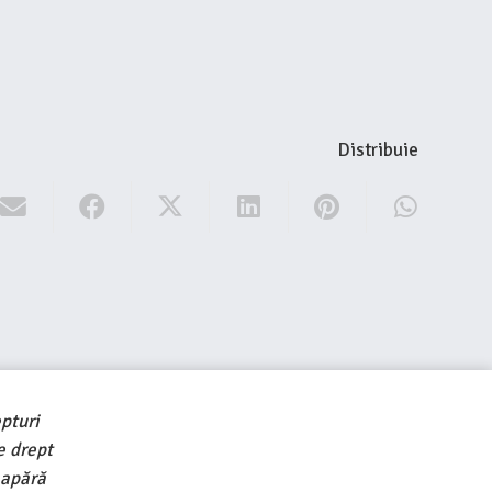
Distribuie
pturi
e drept
 apără