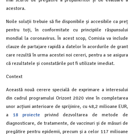
mai scurte de pregătire a propunerilor și de evaluare a
acestora.
Noile soluții trebuie să fie disponibile și accesibile ca preț
pentru toți, în conformitate cu principiile răspunsului
mondial la coronavirus. În acest scop, Comisia va include
clauze de partajare rapidă a datelor în acordurile de grant
care rezultă în urma acestei noi cereri, pentru a se asigura
că rezultatele și constatările pot fi utilizate imediat.
Context
Această nouă cerere specială de exprimare a interesului
din cadrul programului Orizont 2020 vine în completarea
unor acțiuni anterioare de sprijinire, cu 48,2 milioane EUR,
a
18 proiecte
privind dezvoltarea de metode de
diagnosticare, de tratamente, de vaccinuri și de măsuri de
pregătire pentru epidemii, precum și a celor 117 milioane