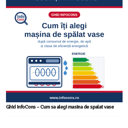
Sunetul la televizor- 8 sfaturi utile ca să auzi clar fiecare
replică – ghid InfoCons