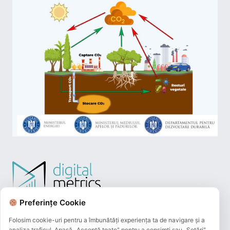
Preferințe Cookie
Folosim cookie-uri pentru a îmbunătăți experiența ta de navigare și a
analiza traficul. Apasă „Acceptă toate" pentru a consimți sau „Setări"