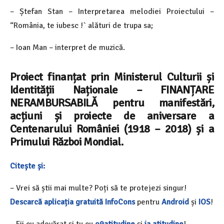
– Ștefan Stan – Interpretarea melodiei Proiectului –
“România, te iubesc !` alături de trupa sa;
– Ioan Man – interpret de muzică.
Proiect finanțat prin Ministerul Culturii și
Identității Naționale – FINANȚARE
NERAMBURSABILĂ pentru manifestări,
acțiuni și proiecte de aniversare a
Centenarului României (1918 – 2018) și a
Primului Război Mondial.
Citește și:
– Vrei să știi mai multe? Poți să te protejezi singur!
Descarcă aplicația gratuită InfoCons
pentru
Android
și
IOS
!
– Fii cu adevărat și tu cu
o9atitudine
și
ia atitudine
!