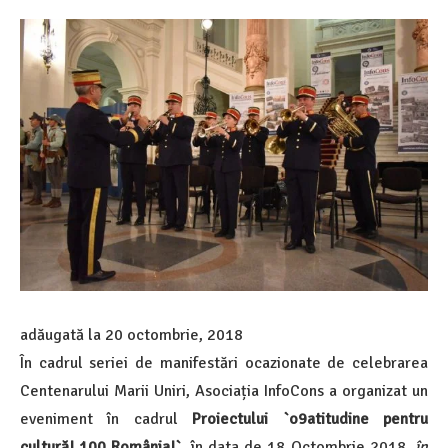
adăugată la
20 octombrie, 2018
În cadrul seriei de manifestări ocazionate de celebrarea
Centenarului Marii Uniri, Asociația InfoCons a organizat un
eveniment în cadrul
Proiectului `o9atitudine pentru
cultură! 100 România!`
, în data de 18 Octombrie 2018,
în