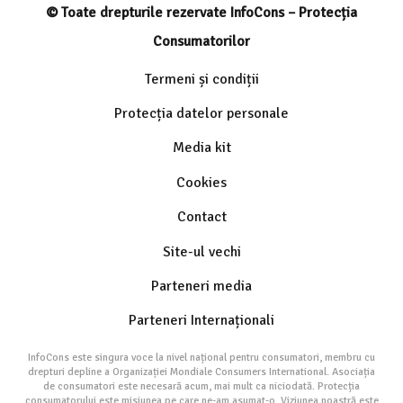
© Toate drepturile rezervate InfoCons – Protecția
Consumatorilor
Termeni și condiții
Protecția datelor personale
Media kit
Cookies
Contact
Site-ul vechi
Parteneri media
Parteneri Internaționali
InfoCons este singura voce la nivel național pentru consumatori, membru cu
drepturi depline a Organizației Mondiale Consumers International. Asociația
de consumatori este necesară acum, mai mult ca niciodată. Protecția
consumatorului este misiunea pe care ne-am asumat-o. Viziunea noastră este