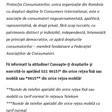
Protecția Consumatorilor, unica organizație din România
cu drepturi depline în Consumers International, este o
asociație de consumatori neguvernamentală, apolitică,
reprezentativă, de drept privat, fără scop lucrativ, cu
patrimoniu distinct și indivizibil, independentă, întemeiată
pe principii democratice, ce apără drepturile
consumatorilor – membră fondatoare a Federației
Asociațiilor de Consumatori.
Fii informat! Ia atitudine! Cunoaște-ți drepturile și
exercită-le apelând 021 9615!* din orice rețea fixă sau
mobilă sau *9615** din orice rețea mobilă!
**Număr de telefon apelabil din orice rețea fixă sau
mobilă cu tarif normal în rețeaua Telekom
***Număr de telefon apelabil din orice rețea mobilă cu
tarif normal