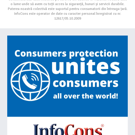
o lume unde să avem cu toții acces la siguranță, bunuri și servicii durabile.
Puterea noastră colectivă este suportul pentru consumatorii din întreaga țară.
InfoCons este operator de date cu caracter personal înregistrat cu nr.
12617/05.10.2009