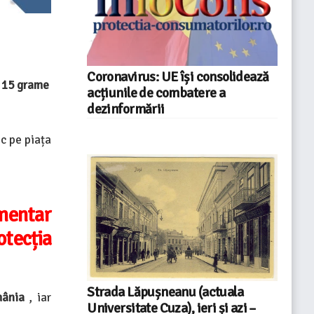
Coronavirus: UE își consolidează
i 15 grame
acțiunile de combatere a
dezinformării
c pe piața
imentar
tecția
Strada Lăpușneanu (actuala
mânia
, iar
Universitate Cuza), ieri și azi –