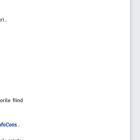
ri .
orile fiind
InfoCons
.