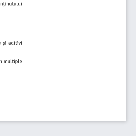
onținutului
și aditivi
n multiple