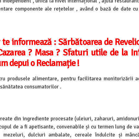
i independent , unică la nivel internațional , ajută restaurant
entare componente ale rețetelor , având o bază de date cu
 te informează :
Sărbătoarea de Reveli
Cazarea ? Masa ? Sfaturi utile de la I
m depui o Reclamație !
tru produsele alimentare, pentru facilitarea monitorizării a
 sănătatea consumatorilor .
reate din ingrediente procesate (uleiuri, zaharuri, amidonuri
scopul de a fi apetisante, convenabile și cu termen lung de va
, mezeluri, dulciuri ambalate, cereale îndulcite și mânc