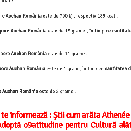
ultat :
porc Auchan România
este de 790 kj , respectiv 189 kcal .
e porc Auchan România
este de 15 grame , în timp ce
cantitat
e porc Auchan România
este de 11 grame .
 porc Auchan România
este de 1 gram , în timp ce
cantitatea d
rc Auchan România
este de 2 grame .
 te informează :
Știi cum arăta Athenée
doptă o9atitudine pentru Cultură alăt