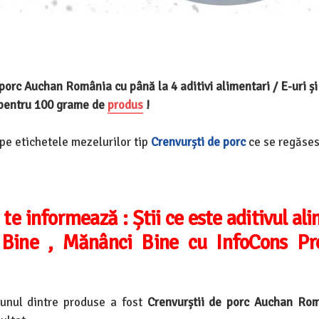
 porc Auchan România cu până la 4 aditivi alimentari / E-uri ș
pentru 100 grame de
produs
!
 pe etichetele mezelurilor
tip
Crenvurști de porc
ce se regăses
 te informează :
Știi ce este aditivul al
Bine , Mănânci Bine cu InfoCons Pro
unul dintre produse a fost
Crenvurștii de porc Auchan Ro