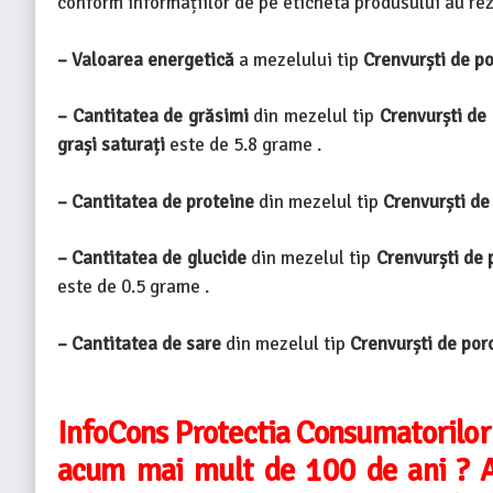
conform informațiilor de pe eticheta produsului au rez
– Valoarea energetică
a mezelului tip
Crenvurști de 
– Cantitatea de grăsimi
din mezelul tip
Crenvurști d
grași saturați
este de 5.8 grame .
– Cantitatea de proteine
din mezelul tip
Crenvurști d
– Cantitatea de glucide
din mezelul tip
Crenvurști de
este de 0.5 grame .
– Cantitatea de sare
din mezelul tip
Crenvurști de po
InfoCons Protectia Consumatorilor
acum mai mult de 100 de ani ? A