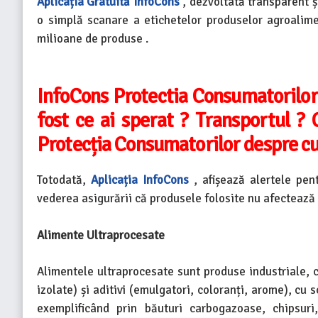
Aplicația Gratuită InfoCons
, dezvoltată transparent ș
o simplă scanare a etichetelor produselor agroalim
milioane de produse .
InfoCons Protectia Consumatorilor
fost ce ai sperat ? Transportul ? 
Protecția Consumatorilor despre cu
Totodată,
Aplicația InfoCons
, afișează alertele pen
vederea asigurării că produsele folosite nu afectează
Alimente Ultraprocesate
Alimentele ultraprocesate sunt produse industriale, c
izolate) și aditivi (emulgatori, coloranți, arome), cu 
exemplificând prin băuturi carbogazoase, chipsuri