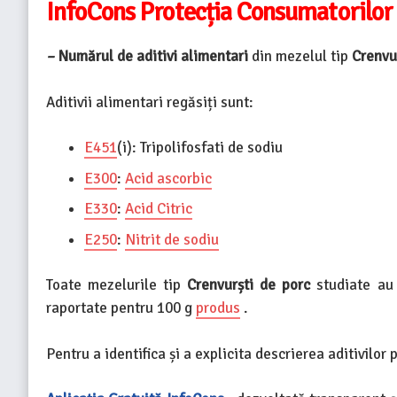
InfoCons Protecția Consumatorilor 
–
Numărul de aditivi alimentari
din mezelul tip
Crenvu
Aditivii alimentari regăsiți sunt:
E451
(i): Tripolifosfati de sodiu
E300
:
Acid ascorbic
E330
:
Acid Citric
E250
:
Nitrit de sodiu
Toate mezelurile tip
Crenvurști de porc
studiate a
raportate pentru 100 g
produs
.
Pentru a identifica și a explicita descrierea aditivilor 