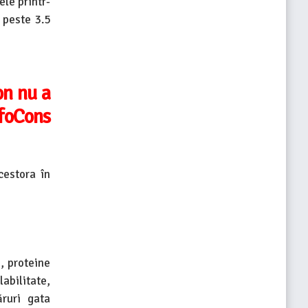
ele printr-
 peste 3.5
on nu a
nfoCons
cestora în
, proteine
labilitate,
ăruri gata