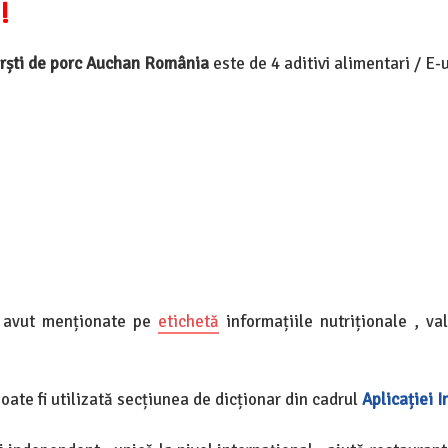
!
rști de porc Auchan România
este de 4 aditivi alimentari / E-u
u avut menționate pe
etichetă
informațiile nutriționale , val
poate fi utilizată secțiunea de dicționar din cadrul
Aplicației 