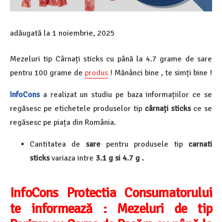
adăugată la
1 noiembrie, 2025
Mezeluri tip Cârnați sticks cu până la 4.7 grame de sare
pentru 100 grame de
produs
! Mănânci bine , te simți bine !
InfoCons
a realizat un studiu pe baza
informațiilor ce se
regăsesc pe etichetele produselor tip
cârnați sticks
ce se
regăsesc pe piața din România.
Cantitatea de
sare
pentru produsele tip
carnati
sticks
variaza intre
3.1
g si 4.7 g .
InfoCons Protectia Consumatorului
te informează :
Mezeluri de tip