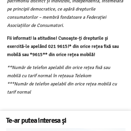
patrimoniu distinct și indivizibil, independentă, întemeiată
pe principii democratice, ce apără drepturile
consumatorilor – membră fondatoare a Federației
Asociațiilor de Consumatori.
Fii informat! Ia atitudine! Cunoaște-ți drepturile și
exercită-le apelând 021 9615!* din orice rețea fixă sau
mobilă sau *9615** din orice rețea mobilă!
**Număr de telefon apelabil din orice rețea fixă sau
mobilă cu tarif normal în rețeaua Telekom
***Număr de telefon apelabil din orice rețea mobilă cu
tarif normal
Te-ar putea interesa și