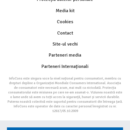
Media kit
Cookies
Contact
Site-ul vechi
Parteneri media
Parteneri Internaționali
InfoCons este singura voce la nivel național pentru consumatori, membru cu
drepturi depline a Organizației Mondiale Consumers International. Asociația
de consumatori este necesară acum, mai mult ca niciodată. Protecția
consumatorului este misiunea pe care ne-am asumat-o. Viziunea noastră este
o lume unde să avem cu toții acces la siguranță, bunuri și servicii durabile.
Puterea noastră colectivă este suportul pentru consumatorii din întreaga țară.
InfoCons este operator de date cu caracter personal înregistrat cu nr.
12617/05.10.2009