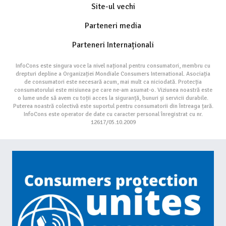
Site-ul vechi
Parteneri media
Parteneri Internaționali
InfoCons este singura voce la nivel național pentru consumatori, membru cu
drepturi depline a Organizației Mondiale Consumers International. Asociația
de consumatori este necesară acum, mai mult ca niciodată. Protecția
consumatorului este misiunea pe care ne-am asumat-o. Viziunea noastră este
o lume unde să avem cu toții acces la siguranță, bunuri și servicii durabile.
Puterea noastră colectivă este suportul pentru consumatorii din întreaga țară.
InfoCons este operator de date cu caracter personal înregistrat cu nr.
12617/05.10.2009