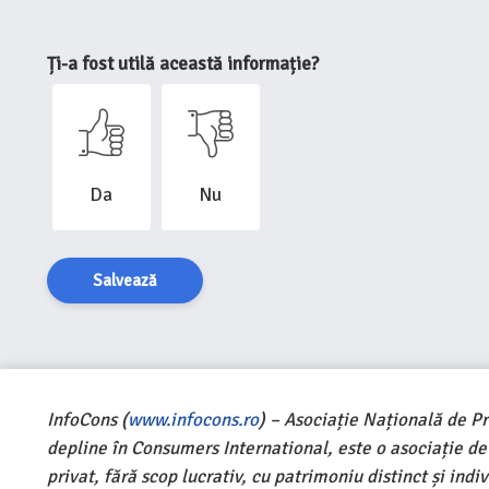
Ți-a fost utilă această informație?
Da
Nu
Salvează
InfoCons (
www.infocons.ro
) – Asociație Națională de P
depline în Consumers International, este o asociație d
privat, fără scop lucrativ, cu patrimoniu distinct și ind