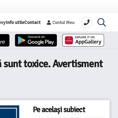
їну
Info utile
Contact
Contul Meu
ă sunt toxice. Avertisment
Pe același subiect