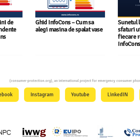
um sa
Sunetul la televizor- 8
Televizoa
lat vase
sfaturi utile ca să auzi clar
România 
fiecare replică – ghid
tehnologi
InfoCons
InfoCons
ion
(consumer-protection.org), an international project for emergency consumer ph
ebook
Instagram
Youtube
LinkedIN