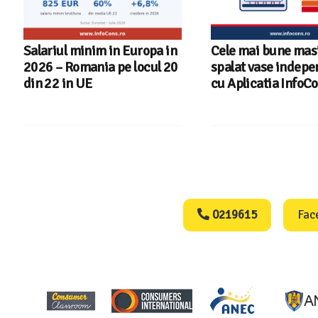
Cele mai bune masini de
Ghid InfoCons – C
spalat vase independente
alegi masina de spa
cu Aplicatia InfoCons
Consumers Protect
0219615
Fac