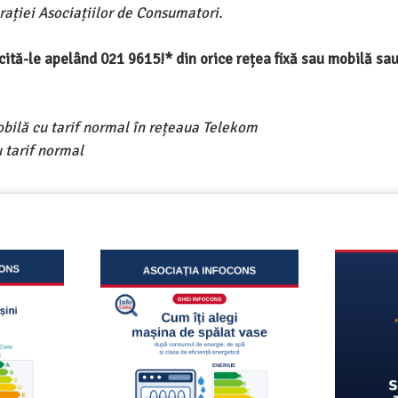
ației Asociațiilor de Consumatori.
ercită-le apelând 021 9615!* din orice rețea fixă sau mobilă s
obilă cu tarif normal în rețeaua Telekom
 tarif normal