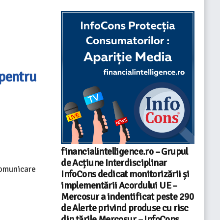
pentru
financialintelligence.ro – Grupul
de Acțiune Interdisciplinar
Comunicare
InfoCons dedicat monitorizării și
implementării Acordului UE –
Mercosur a indentificat peste 290
de Alerte privind produse cu risc
din țările Mercosur – InfoCons