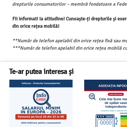
drepturile consumatorilor – membră fondatoare a Feder
Fii informat! Ia atitudine! Cunoaște-ți drepturile și ex
din orice rețea mobilă!
**Număr de telefon apelabil din orice rețea fixă sau m
***Număr de telefon apelabil din orice rețea mobilă cu
Te-ar putea interesa și