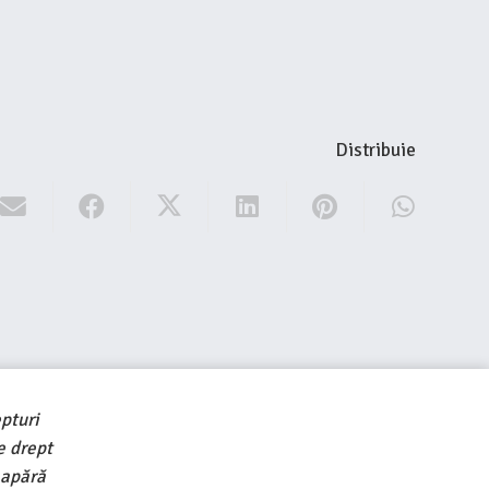
Distribuie
pturi
e drept
 apără