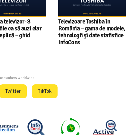
re Toshiba în
InfoCons – 243 de
– gama de modele,
documente de acreditare
i și date statistice
pentru certificatele verzi
din energia electrică
one numbers worldwide.
Twitter
TikTok