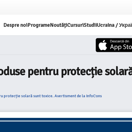
Despre noi
Programe
Noutăți
Cursuri
Studii
Ucraina / Укра
oduse pentru protecție solar
ru protecție solară sunt toxice. Avertisment de la InfoCons