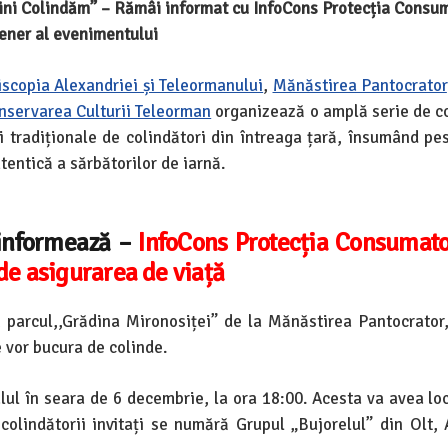
ini Colindăm” – Rămâi informat cu InfoCons Protecția Consum
ener al evenimentului
iscopia Alexandriei și Teleormanului
,
Mănăstirea Pantocrator
nservarea Culturii Teleorman
organizează o amplă serie de c
i tradiționale de colindători din întreaga țară, însumând pe
entică a sărbătorilor de iarnă.
 informează –
InfoCons Protecția Consumator
de asigurarea de viață
n parcul,,Grădina Mironosiței” de la Mănăstirea Pantocrator,
e vor bucura de colinde.
ul în seara de 6 decembrie, la ora 18:00. Acesta va avea loc
 colindătorii invitați se numără Grupul „Bujorelul” din Olt,