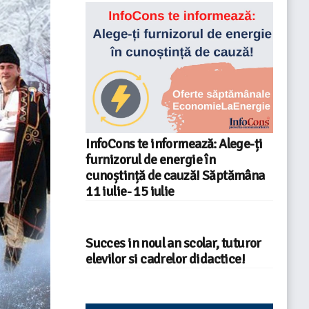
InfoCons te informează: Alege-ți
furnizorul de energie în
cunoștință de cauză! Săptămâna
11 iulie- 15 iulie
Succes in noul an scolar, tuturor
elevilor si cadrelor didactice!