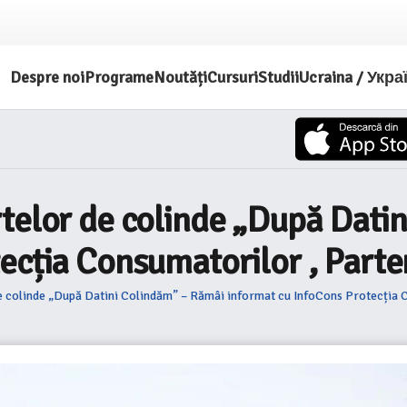
Despre noi
Programe
Noutăți
Cursuri
Studii
Ucraina / Укра
rtelor de colinde „După Dati
ecția Consumatorilor , Parte
e colinde „După Datini Colindăm” – Rămâi informat cu InfoCons Protecția C