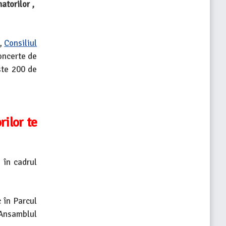
atorilor ,
,
Consiliul
oncerte de
ste 200 de
ilor te
 în cadrul
 în Parcul
 Ansamblul