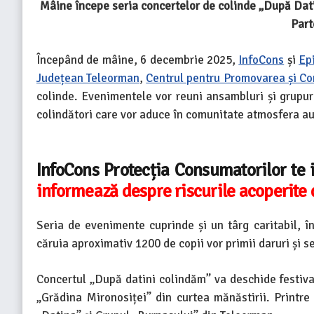
Mâine începe seria concertelor de colinde „După Dat
Part
Începând de mâine, 6 decembrie 2025,
InfoCons
și
Ep
Județean Teleorman
,
Centrul pentru Promovarea și Co
colinde. Evenimentele vor reuni ansambluri și grupur
colindători care vor aduce în comunitate atmosfera aut
InfoCons Protecția Consumatorilor te
informează despre riscurile acoperite 
Seria de evenimente cuprinde și un târg caritabil, î
căruia aproximativ 1200 de copii vor primii daruri și s
Concertul „După datini colindăm” va deschide festival
„Grădina Mironosiței” din curtea mănăstirii. Printre