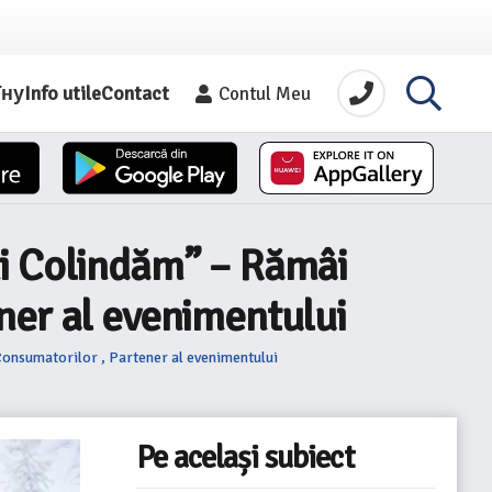
їну
Info utile
Contact
Contul Meu
ni Colindăm” – Rămâi
ner al evenimentului
onsumatorilor , Partener al evenimentului
Pe același subiect