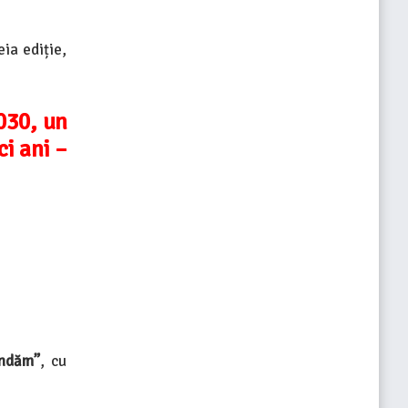
ia ediție,
030, un
ci ani –
indăm”
, cu