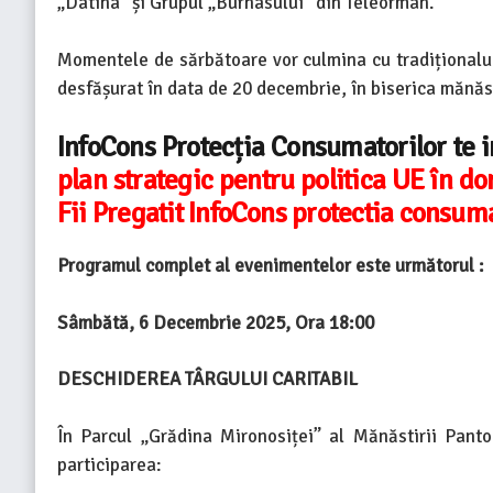
„Datina” și Grupul „Burnasului” din Teleorman.
Momentele de sărbătoare vor culmina cu tradiționalul 
desfășurat în data de 20 decembrie, în biserica mănăst
InfoCons Protecția Consumatorilor te
plan strategic pentru politica UE în d
Fii Pregatit InfoCons protectia consuma
Programul complet al evenimentelor este următorul :
Sâmbătă, 6 Decembrie 2025, Ora 18:00
DESCHIDEREA TÂRGULUI CARITABIL
În Parcul „Grădina Mironosiței” al Mănăstirii Pant
participarea: