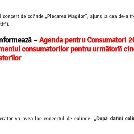
concert de colinde „Plecarea Magilor”, ajuns la cea de-a tre
irii.
 informează –
Agenda pentru Consumatori 2
omeniul consumatorilor pentru următorii cin
torilor
ocrator va avea loc concertul de colinde:
„După datini col