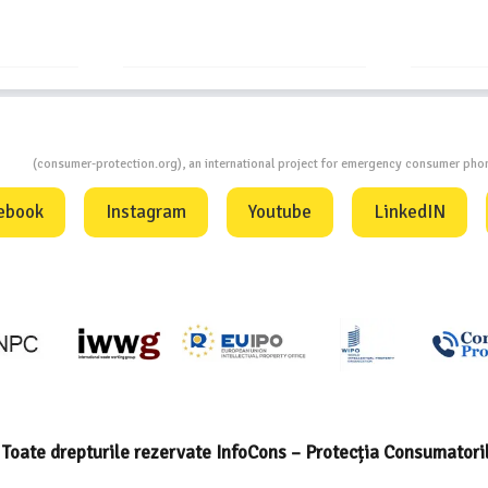
InfoCons
ion
(consumer-protection.org), an international project for emergency consumer ph
ebook
Instagram
Youtube
LinkedIN
Toate drepturile rezervate InfoCons – Protecția Consumatori