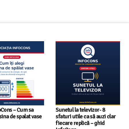
a televizor- 8
Televizoare Toshiba în
tile ca să auzi clar
România – gama de modele,
eplică – ghid
tehnologii și date statistice