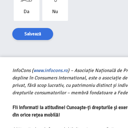
Da
Nu
Salvează
InfoCons (
www.infocons.ro
) – Asociație Națională de P
depline în Consumers International, este o asociație d
privat, fără scop lucrativ, cu patrimoniu distinct și ind
drepturile consumatorilor – membră fondatoare a Feder
Fii informat! Ia atitudine! Cunoaște-ți drepturile și ex
din orice rețea mobilă!