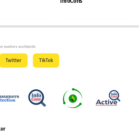
InfoCons
one numbers worldwide.
Twitter
TikTok
lor