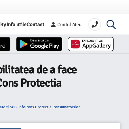
їну
Info utile
Contact
Contul Meu
litatea de a face
Cons Protectia
matorilor! – InfoCons Protectia Consumatorilor