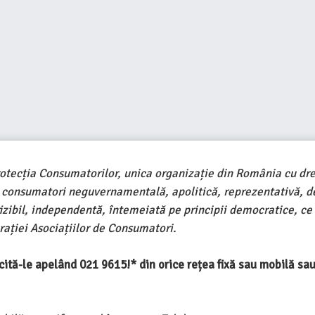
rotecția Consumatorilor, unica organizație din România cu dre
e consumatori neguvernamentală, apolitică, reprezentativă, d
ivizibil, independentă, întemeiată pe principii democratice, ce
ației Asociațiilor de Consumatori.
ercită-le apelând 021 9615!* din orice rețea fixă sau mobilă s