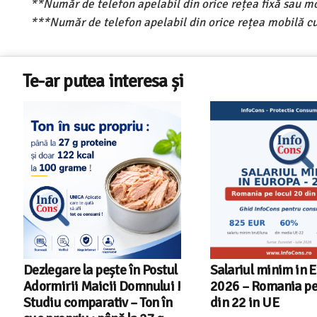
**Număr de telefon apelabil din orice rețea fixă sau m
***Număr de telefon apelabil din orice rețea mobilă cu
Te-ar putea interesa și
Salariul minim in Europa in
Cele mai bune masi
2026 – Romania pe locul 20
spalat vase indep
din 22 in UE
cu Aplicatia InfoC