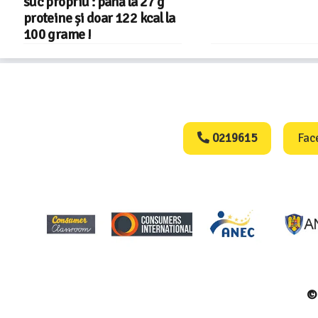
Consumers Protect
0219615
Fac
© 