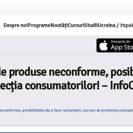
Despre noi
Programe
Noutăți
Cursuri
Studii
Ucraina / Укра
de produse neconforme, posibi
tecția consumatorilor! – Info
neconforme, posibilitatea de a face reclamații, cursuri de protecția consu