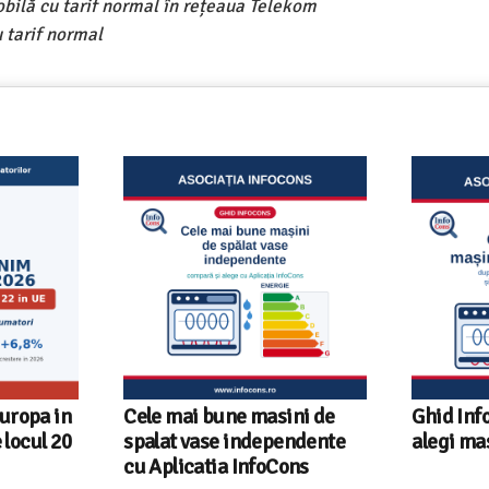
obilă cu tarif normal în rețeaua Telekom
 tarif normal
ni de
Ghid InfoCons – Cum sa
Sunetul l
endente
alegi masina de spalat vase
sfaturi u
ons
fiecare r