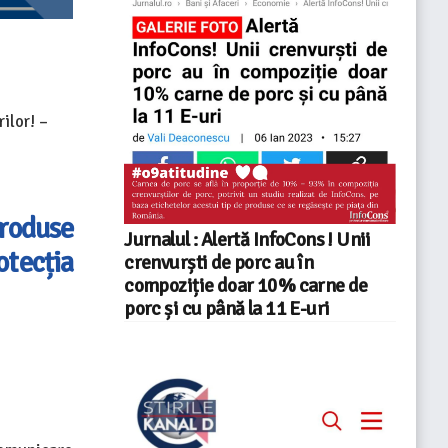
ilor! –
roduse
Jurnalul : Alertă InfoCons ! Unii
tecția
crenvurști de porc au în
compoziție doar 10% carne de
porc și cu până la 11 E-uri