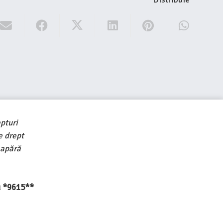
pturi
e drept
 apără
au *9615**