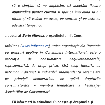
să o simțim, să ne implicăm, să adoptăm fiecare
o9atitudine pentru cultura
și sper ca împreună să nu
uitam și să vedem ce avem, ce suntem și ce este cu
adevarat lângă noi.
`
a declarat
Sorin Mierlea
, președintele InfoCons.
InfoCons (
www.infocons.ro
), unica organizație din România
cu drepturi depline în Consumers International, este o
asociație de consumatori neguvernamentală,
reprezentativă, de drept privat, fără scop lucrativ, cu
patrimoniu distinct și indivizibil, independentă, întemeiată
pe principii democratice, ce apără drepturile
consumatorilor – membră fondatoare a Federației
Asociațiilor de Consumatori.
Fii informat! Ia atitudine! Cunoaște-ți drepturile și