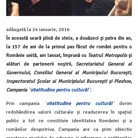
adăugată la
24 ianuarie, 2016
În această seară plină de stele, a douăzeci și patra din an,
la 157 de ani de la primul pas făcut de români pentru o
Românie unită, am lansat, împrună cu
Teatrul Metropolis
și
alături de partenerii noștrii,
Secretariatul General al
Guvernului, Consiliul General al Municipului București,
Inspectoratul Școlar al Municipiului București
și
Pleshoo,
Campania `
o9atitudine pentru cultură!
`.
Prin campania `
o9atitudine pentru cultură!
`
dorim
redobândirea valorii culturale și readucerea în spațiul
public a tot ce constituie identitatea României și a
românilor deopotriva. Campania are ca prim obiectiv
creșterea nivelului de educare și informare a cetățenilor