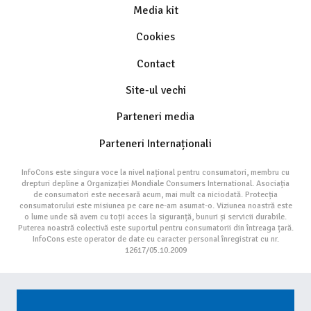
Media kit
Cookies
Contact
Site-ul vechi
Parteneri media
Parteneri Internaționali
InfoCons este singura voce la nivel național pentru consumatori, membru cu
drepturi depline a Organizației Mondiale Consumers International. Asociația
de consumatori este necesară acum, mai mult ca niciodată. Protecția
consumatorului este misiunea pe care ne-am asumat-o. Viziunea noastră este
o lume unde să avem cu toții acces la siguranță, bunuri și servicii durabile.
Puterea noastră colectivă este suportul pentru consumatorii din întreaga țară.
InfoCons este operator de date cu caracter personal înregistrat cu nr.
12617/05.10.2009