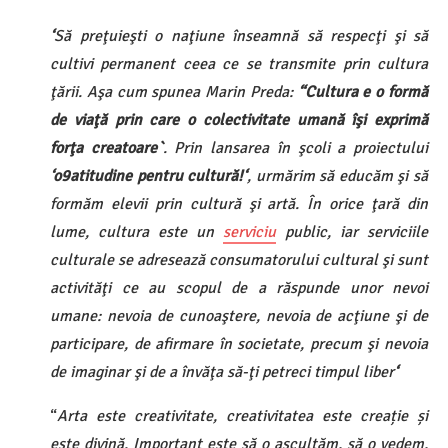
‘
Să preţuieşti o naţiune înseamnă să respecţi şi să
cultivi permanent ceea ce se transmite prin cultura
ţării. Aşa cum spunea Marin Preda:
“Cultura e o formă
de viaţă prin care o colectivitate umană îşi exprimă
forţa creatoare`
. Prin lansarea în şcoli a proiectului
‘
o9atitudine pentru cultură!
‘
, urmărim să educăm şi să
formăm elevii prin cultură şi artă. În orice ţară din
lume, cultura este un
serviciu
public, iar serviciile
culturale se adresează consumatorului cultural şi sunt
activităţi ce au scopul de a răspunde unor nevoi
umane: nevoia de cunoaştere, nevoia de acţiune şi de
participare, de afirmare în societate, precum şi nevoia
de imaginar şi de a învăţa să-ţi petreci timpul liber
‘
“
Arta este creativitate, creativitatea este creație și
este divină. Important este să o ascultăm, să o vedem,