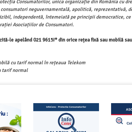
rotecția Consumatorilor, unica organizație din România cu dre
e consumatori neguvernamentală, apolitică, reprezentativă, d
ivizibil, independentă, întemeiată pe principii democratice, ce
ației Asociațiilor de Consumatori.
ercită-le apelând 021 9615!* din orice rețea fixă sau mobilă s
obilă cu tarif normal în rețeaua Telekom
 tarif normal