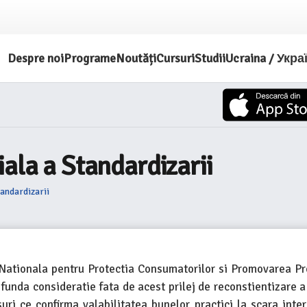
Despre noi
Programe
Noutăți
Cursuri
Studii
Ucraina / Укра
ala a Standardizarii
tandardizarii
a Nationala pentru Protectia Consumatorilor si Promovarea P
funda consideratie fata de acest prilej de reconstientizare a
i ce confirma valabilitatea bunelor practici la scara inter