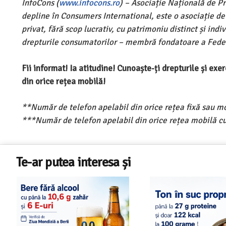
InfoCons (
www.infocons.ro
) – Asociație Națională de P
depline în Consumers International, este o asociație d
privat, fără scop lucrativ, cu patrimoniu distinct și ind
drepturile consumatorilor – membră fondatoare a Feder
Fii informat! Ia atitudine! Cunoaște-ți drepturile și ex
din orice rețea mobilă!
**Număr de telefon apelabil din orice rețea fixă sau m
***Număr de telefon apelabil din orice rețea mobilă cu
Te-ar putea interesa și