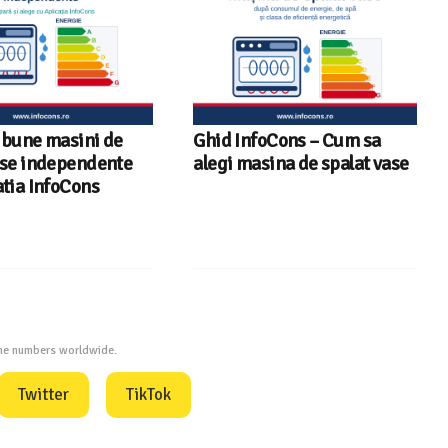
Ghid InfoCons – Cum sa
Sunetul la televizor-
alegi masina de spalat vase
sfaturi utile ca să au
fiecare replică – ghi
InfoCons
one numbers worldwide.
Twitter
TikTok