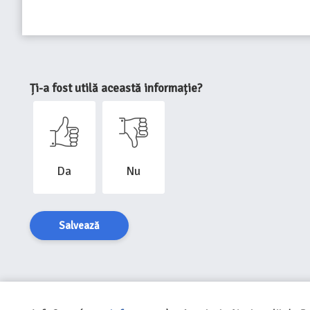
Ți-a fost utilă această informație?
Da
Nu
Salvează