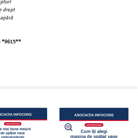
pturi
e drept
 apără
au *9615**