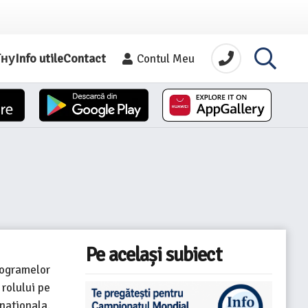
їну
Info utile
Contact
Contul Meu
Pe același subiect
rogramelor
 rolului pe
nationala.