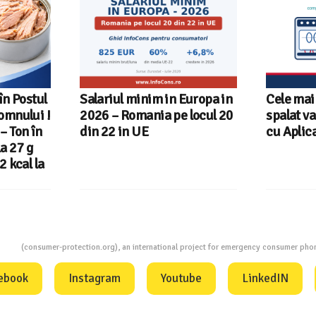
l minim in Europa in
Cele mai bune masini de
Romania pe locul 20
spalat vase independente
in UE
cu Aplicatia InfoCons
ion
(consumer-protection.org), an international project for emergency consumer ph
ebook
Instagram
Youtube
LinkedIN