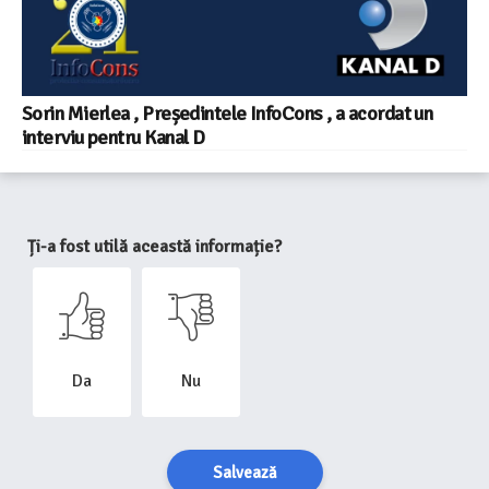
Sorin Mierlea , Președintele InfoCons , a acordat un
interviu pentru Kanal D
Ți-a fost utilă această informație?
Da
Nu
Salvează