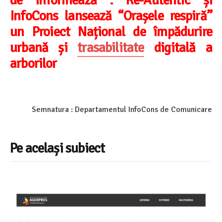
de informează :
Re-Autentic și
InfoCons lansează “Orașele respiră”
un Proiect Național de împădurire
urbană și
trasabilitate
digitală a
arborilor
Semnatura : Departamentul InfoCons de Comunicare
Pe același subiect