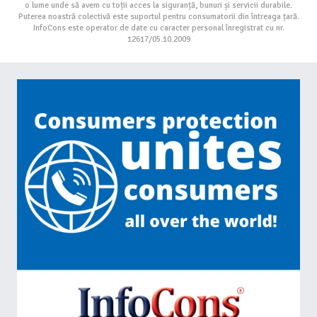
o lume unde să avem cu toții acces la siguranță, bunuri și servicii durabile.
Puterea noastră colectivă este suportul pentru consumatorii din întreaga țară.
InfoCons este operator de date cu caracter personal înregistrat cu nr.
12617/05.10.2009